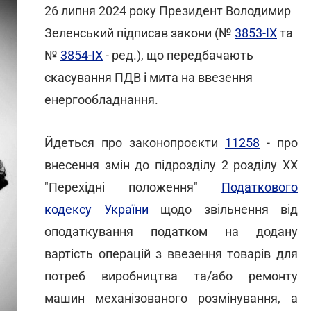
26 липня 2024 року Президент Володимир
Зеленський підписав закони (№
3853-IX
та
№
3854-IX
- ред.), що передбачають
скасування ПДВ і мита на ввезення
енергообладнання.
Йдеться про законопроєкти
11258
- про
внесення змін до підрозділу 2 розділу ХХ
"Перехідні положення"
Податкового
кодексу України
щодо звільнення від
оподаткування податком на додану
вартість операцій з ввезення товарів для
потреб виробництва та/або ремонту
машин механізованого розмінування, а