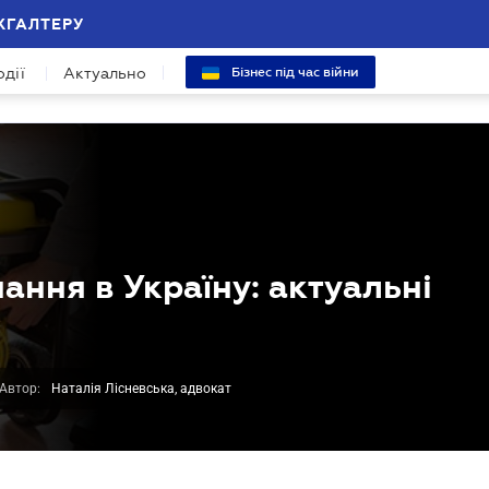
ХГАЛТЕРУ
одії
Актуально
Бізнес під час війни
ння в Україну: актуальні
Автор:
Наталія Лісневська, адвокат