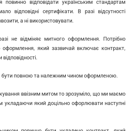
ня повинно відповідати українським стандартам
ло відповідні сертифікати. В разі відсутності
ввозити, а ні використовувати.
разі не відміняє митного оформлення. Потрібно
о оформлення, який зазвичай включає контракт,
 відповідності.
а бути повною та належним чином оформленою.
ткування ввізним митом то зрозуміло, що ми маємо
ом укладаючи який доцільно офорлювати наступні
ьником повинно бути укладено контракт, який