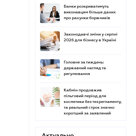
Банки розкриватимуть
виконавцям більше даних
про рахунки боржників
Законодавчі зміни у серпні
2026 для бізнесу в Україні
Головне за тиждень:
державний нагляд та
регулювання
Кабмін продовжив
пільговий період для
косметики без техрегламенту,
та реальний строк значно
коротший за заявлений
Актуально