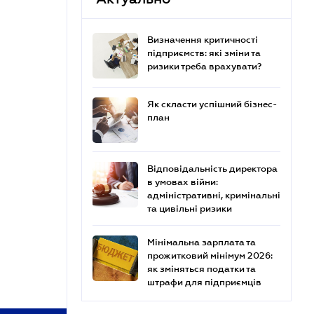
Визначення критичності
підприємств: які зміни та
ризики треба врахувати?
Як скласти успішний бізнес-
план
Відповідальність директора
в умовах війни:
адміністративні, кримінальні
та цивільні ризики
Мінімальна зарплата та
прожитковий мінімум 2026:
як зміняться податки та
штрафи для підприємців