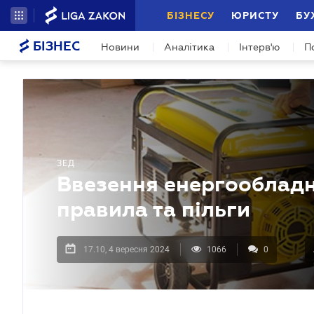
БІЗНЕСУ
ЮРИСТУ
БУ
БІЗНЕС
Новини
Аналітика
Інтерв'ю
П
ЗЕД
Ввезення енергообладна
правила та пільги
17.10, 4 вересня 2024
1066
0