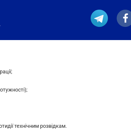
.
ації;
отужності);
тидії технічним розвідкам.