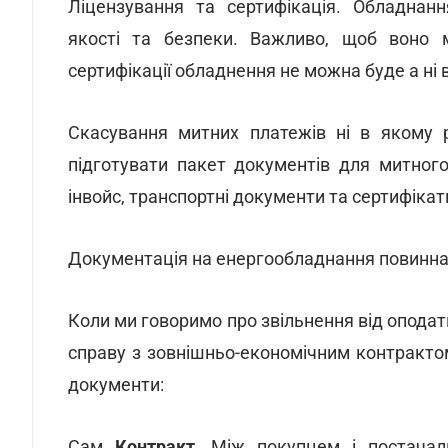
Ліцензування та сертифікація. Обладнан
якості та безпеки. Важливо, щоб воно ма
сертифікації обладнення не можна буде а ні 
Скасування митних платежів ні в якому 
підготувати пакет документів для митног
інвойс, транспортні документи та сертифікати
Документація на енергообладнання повинн
Коли ми говоримо про звільнення від опода
справу з зовнішньо-економічним контракт
документи:
Сам
Контракт
. Між покупцем і постачал