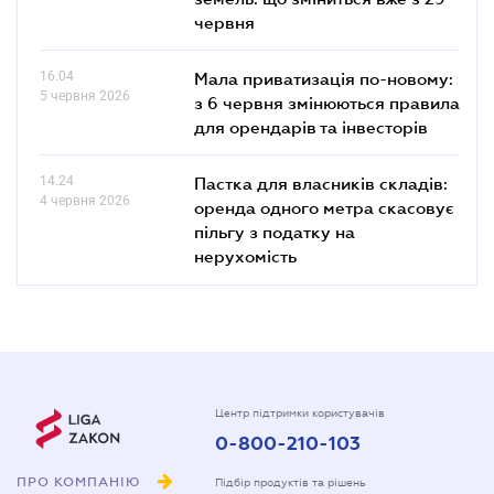
червня
16.04
Мала приватизація по-новому:
5 червня 2026
з 6 червня змінюються правила
для орендарів та інвесторів
14.24
Пастка для власників складів:
4 червня 2026
оренда одного метра скасовує
пільгу з податку на
нерухомість
Центр підтримки користувачів
0-800-210-103
ПРО КОМПАНІЮ
Підбір продуктів та рішень