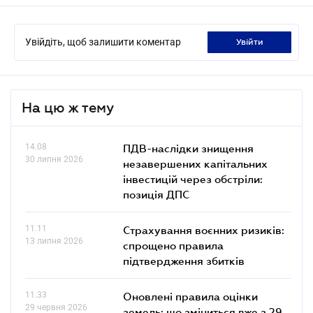
Увійдіть, щоб залишити коментар
увійти
На цю ж тему
14.08
ПДВ-наслідки знищення
30 липня 2026
незавершених капітальних
інвестицій через обстріли:
позиція ДПС
11.11
Страхування воєнних ризиків:
13 липня 2026
спрощено правила
підтвердження збитків
11.33
Оновлені правила оцінки
29 червня 2026
земель: що зміниться вже з 29