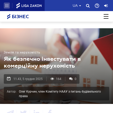
UA
БІЗНЕС
Земля та нерухомість
Як безпечно інвестувати в
комерційну нерухомість
11.43, 5 грудня 2025
164
0
Автор:
Олег Курчин, член Комітету НААУ з питань будівельного
права