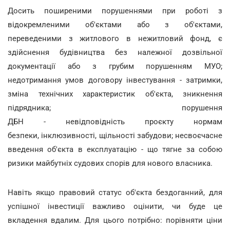
Досить поширеними порушеннями при роботі з
відокремленими об'єктами або з об'єктами,
переведеними з житлового в нежитловий фонд, є
здійснення будівництва без належної дозвільної
документації або з грубим порушенням МУО;
недотримання умов договору інвестування - затримки,
зміна технічних характеристик об'єкта, зникнення
підрядника; порушення
ДБН - невідповідність проєкту нормам
безпеки, інклюзивності, щільності забудови; несвоєчасне
введення об'єкта в експлуатацію - що тягне за собою
ризики майбутніх судових спорів для нового власника.
Навіть якщо правовий статус об'єкта бездоганний, для
успішної інвестиції важливо оцінити, чи буде це
вкладення вдалим. Для цього потрібно: порівняти ціни