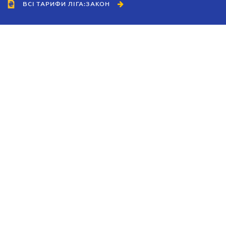
ВСІ ТАРИФИ ЛІГА:ЗАКОН
Співробітництво
Агенти
Дилери
Політика конфіденційності
Умови використання сайту
Реклама
Блог
Новини компанії
Керівництва
Каталоги компаній
Теми в центрі уваги
Підтримка та контакти