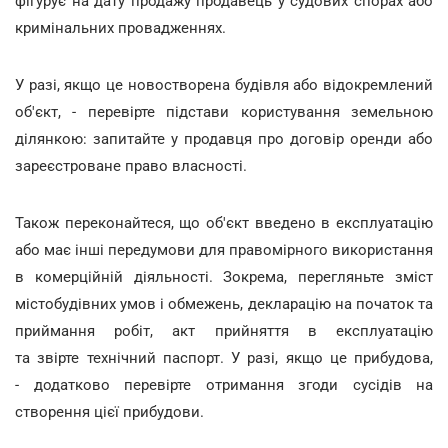
фігурує на дату продажу продавець у судових спорах або
кримінальних провадженнях.
У разі, якщо це новостворена будівля або відокремлений
об'єкт, - перевірте підстави користування земельною
ділянкою: запитайте у продавця про договір оренди або
зареєстроване право власності.
Також переконайтеся, що об'єкт введено в експлуатацію
або має інші передумови для правомірного використання
в комерційній діяльності. Зокрема, перегляньте зміст
містобудівних умов і обмежень, декларацію на початок та
приймання робіт, акт прийняття в експлуатацію
та звірте технічний паспорт. У разі, якщо це прибудова,
- додатково перевірте отримання згоди сусідів на
створення цієї прибудови.