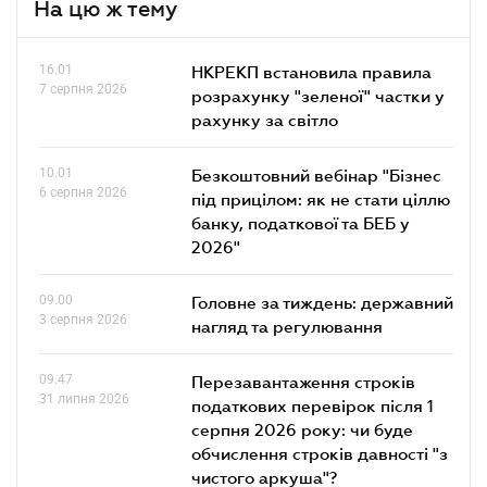
На цю ж тему
16.01
НКРЕКП встановила правила
7 серпня 2026
розрахунку "зеленої" частки у
рахунку за світло
10.01
Безкоштовний вебінар "Бізнес
6 серпня 2026
під прицілом: як не стати ціллю
банку, податкової та БЕБ у
2026"
09.00
Головне за тиждень: державний
3 серпня 2026
нагляд та регулювання
09.47
Перезавантаження строків
31 липня 2026
податкових перевірок після 1
серпня 2026 року: чи буде
обчислення строків давності "з
чистого аркуша"?