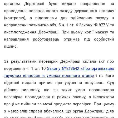
органом Держпраці було видано направлення на
проведення позапланового заходу державного нагляду
(контролю), а підставами для здійснення заходу в
направленні зазначено абз. 5 ч. 1 ст. 6 Закону № 877-V та
лист-погодження Держпраці. При цьому копії наказу та
направлення роботодавець отримав під особистий
підпис.
За результатами перевірки Держпраці склала акт про
порушення ч. 1 ст. 10
Закону №2136-IX «Про організацію
трудових відносин в умовах воєнного стану»
і на його
підставі видала припис про усунення порушень. Суд
дійшов висновку, що за таких умов позапланова
перевірка проводилася в рамках закону, а інспектори
праці не вийшли за межі предмета перевірки. При цьому
з матеріалів справи вбачалося, що орган Держпраці діяв