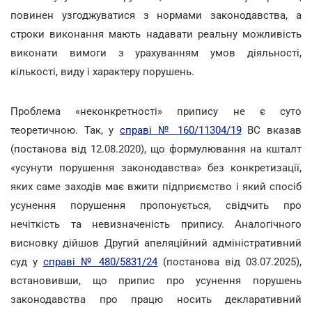
повинен узгоджуватися з нормами законодавства, а
строки виконання мають надавати реальну можливість
виконати вимоги з урахуванням умов діяльності,
кількості, виду і характеру порушень.
Проблема «неконкретності» припису не є суто
теоретичною. Так, у
справі № 160/11304/19
ВС вказав
(постанова від 12.08.2020), що формулювання на кшталт
«усунути порушення законодавства» без конкретизації,
яких саме заходів має вжити підприємство і який спосіб
усунення порушення пропонується, свідчить про
нечіткість та невизначеність припису. Аналогічного
висновку дійшов Другий апеляційний адміністративний
суд у
справі № 480/5831/24
(постанова від 03.07.2025),
встановивши, що припис про усунення порушень
законодавства про працю носить декларативний