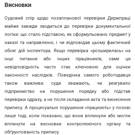
Висновки
Судовий спір щодо позапланової перевірки Держпраці
майже завжди зводиться до перевірки документальної
логіки: що стало підставою, як сформульовано предмет у
наказі та направленні, і чи відповідав цьому фактичний
обсяг дій інспектора. Якщо перевірка «розширилась» на
інші питання або інших працівників, саме ця
невідповідність часто стає ключовою для оцінки
законності наслідків. Поведінка самого роботодавця
також важлива: суди зважають, чи реагувало
підприємство на порушення порядку або підстав
перевірки одразу, а не після складання акта та винесення
припису. А процесуальні порушення «працюють» у позові
лише тоді, коли показано, що вони вплинули або могли
вплинути на висновки контролюючого органу та
обґрунтованість припису.