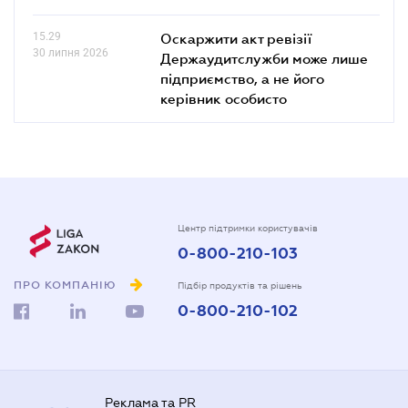
15.29
Оскаржити акт ревізії
30 липня 2026
Держаудитслужби може лише
підприємство, а не його
керівник особисто
Центр підтримки користувачів
0-800-210-103
ПРО КОМПАНІЮ
Підбір продуктів та рішень
0-800-210-102
Реклама та PR