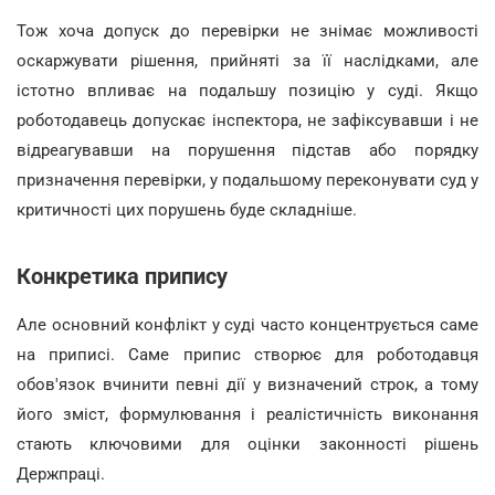
Тож хоча допуск до перевірки не знімає можливості
оскаржувати рішення, прийняті за її наслідками, але
істотно впливає на подальшу позицію у суді. Якщо
роботодавець допускає інспектора, не зафіксувавши і не
відреагувавши на порушення підстав або порядку
призначення перевірки, у подальшому переконувати суд у
критичності цих порушень буде складніше.
Конкретика припису
Але основний конфлікт у суді часто концентрується саме
на приписі. Саме припис створює для роботодавця
обов'язок вчинити певні дії у визначений строк, а тому
його зміст, формулювання і реалістичність виконання
стають ключовими для оцінки законності рішень
Держпраці.