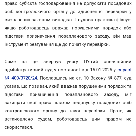
право суб'єкта господарювання не допускати посадових
осіб контролюючого органу до здійснення перевірки у
визначених законом випадках. І судова практика фіксує:
якщо роботодавець вважав порушеними порядок або
підстави призначення позапланового заходу, він мав
інструмент реагування ще до початку перевірки.
Саме на це звернув увагу П'ятий апеляційний
адміністративний суд у постанові від 15.01.2025 у
справі
№ 400/3720/24
. Пославшись на ст. 10 Закону № 877, суд
указав, що позивач, який вважав порушеними порядок та
підстави призначення позапланового заходу, міг
захищати свої права шляхом недопуску посадових осіб
контролюючого органу до такої перевірки. Проте, як
встановлено судом, роботодавець цим правом не
скористався.