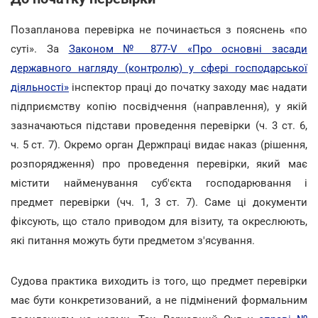
Позапланова перевірка не починається з пояснень «по
суті». За
Законом № 877-V «Про основні засади
державного нагляду (контролю) у сфері господарської
діяльності»
інспектор праці до початку заходу має надати
підприємству копію посвідчення (направлення), у якій
зазначаються підстави проведення перевірки (ч. 3 ст. 6,
ч. 5 ст. 7). Окремо орган Держпраці видає наказ (рішення,
розпорядження) про проведення перевірки, який має
містити найменування суб'єкта господарювання і
предмет перевірки (чч. 1, 3 ст. 7). Саме ці документи
фіксують, що стало приводом для візиту, та окреслюють,
які питання можуть бути предметом з'ясування.
Судова практика виходить із того, що предмет перевірки
має бути конкретизований, а не підмінений формальним