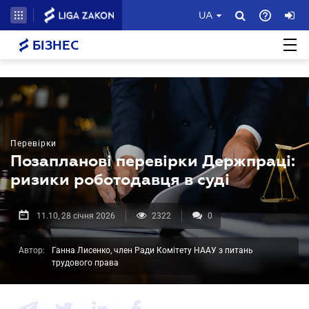
UA
БІЗНЕС
Перевірки
Позапланові перевірки Держпраці:
ризики роботодавця в суді
11.10, 28 січня 2026
2322
0
Автор:
Ганна Лисенко, член Ради Комітету НААУ з питань
трудового права