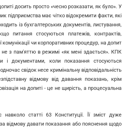
опиті досить просто «чесно розказати, як було». У
ик підприємства має чітко відокремити факти, які
оходить із бухгалтерських документів, листування,
Якщо питання стосуються платежів, контрактів,
ї комунікації чи корпоративних процедур, на допит
 не з пам'яттю в режимі «як мені здається». КПК
и і документами, коли показання стосуються
Водночас свідок несе кримінальну відповідальність
зпідставну відмову від давання показань, крім
візація на допиті - це не щирість, а процесуальна
 навколо статті 63 Конституції. Її зміст дуже
і за відмову давати показання або пояснення щодо