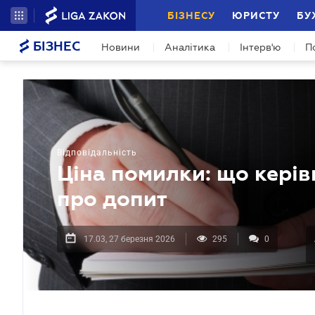
БІЗНЕСУ
ЮРИСТУ
БУ
БІЗНЕС
Новини
Аналітика
Інтерв'ю
П
Відповідальність
Ціна помилки: що керів
про допит
17.03, 27 березня 2026
295
0