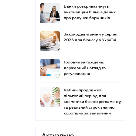
Банки розкриватимуть
виконавцям більше даних
про рахунки боржників
Законодавчі зміни у серпні
2026 для бізнесу в Україні
Головне за тиждень:
державний нагляд та
регулювання
Кабмін продовжив
пільговий період для
косметики без техрегламенту,
та реальний строк значно
коротший за заявлений
Актуально