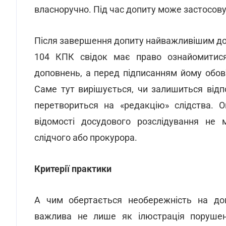
власноручно. Під час допиту може застосовув
Після завершення допиту найважливішим док
104 КПК свідок має право ознайомитися
доповнень, а перед підписанням йому обов
Саме тут вирішується, чи залишиться відпо
перетвориться на «редакцію» слідства. 
відомості досудового розслідування не
слідчого або прокурора.
Критерії практики
А чим обертається необережність на доп
важлива не лише як ілюстрація порушен