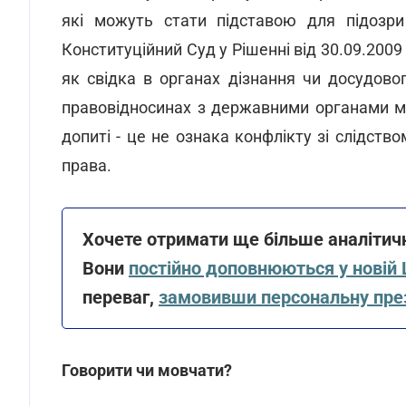
які можуть стати підставою для підозри
Конституційний Суд у Рішенні від 30.09.200
як свідка в органах дізнання чи досудово
правовідносинах з державними органами м
допиті - це не ознака конфлікту зі слідство
права.
Хочете отримати ще більше аналітичн
Вони
постійно доповнюються у новій
переваг,
замовивши персональну пр
Говорити чи мовчати?