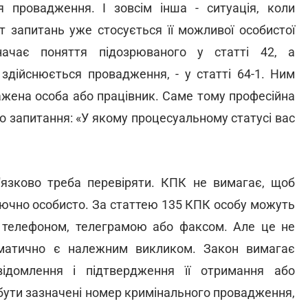
я провадження. І зовсім інша - ситуація, коли
 запитань уже стосується її можливої особистої
ачає поняття підозрюваного у статті 42, а
здійснюється провадження, - у статті 64-1. Ним
ажена особа або працівник. Саме тому професійна
о запитання: «У якому процесуальному статусі вас
в'язково треба перевіряти. КПК не вимагає, щоб
лючно особисто. За статтею 135 КПК особу можуть
телефоном, телеграмою або факсом. Але це не
оматично є належним викликом. Закон вимагає
відомлення і підтвердження її отримання або
ь бути зазначені номер кримінального провадження,