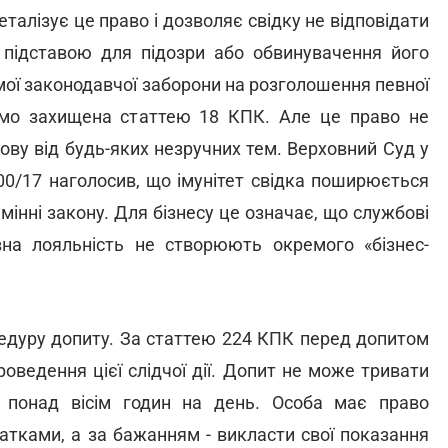
деталізує це право і дозволяє свідку не відповідати
 підставою для підозри або обвинувачення його
мої законодавчої заборони на розголошення певної
рямо захищена статтею 18 КПК. Але це право не
ву від будь-яких незручних тем. Верховний Суд у
00/17 наголосив, що імунітет свідка поширюється
зумінні закону. Для бізнесу це означає, що службові
ивна лояльність не створюють окремого «бізнес-
дуру допиту. За статтею 224 КПК перед допитом
роведення цієї слідчої дії. Допит не може тривати
 понад вісім годин на день. Особа має право
атками, а за бажанням - викласти свої показання