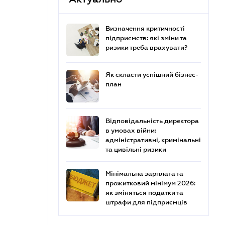
Визначення критичності
підприємств: які зміни та
ризики треба врахувати?
Як скласти успішний бізнес-
план
Відповідальність директора
в умовах війни:
адміністративні, кримінальні
та цивільні ризики
Мінімальна зарплата та
прожитковий мінімум 2026:
як зміняться податки та
штрафи для підприємців