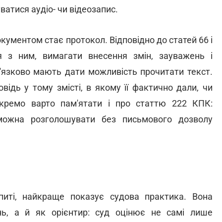
атися аудіо- чи відеозапис.
ументом стає протокол. Відповідно до статей 66 і
 з ним, вимагати внесення змін, зауважень і
'язково мають дати можливість прочитати текст.
відь у тому змісті, в якому її фактично дали, чи
Окремо варто пам'ятати і про статтю 222 КПК:
 можна розголошувати без письмового дозволу
иті, найкраще показує судова практика. Вона
ь, а й як орієнтир: суд оцінює не самі лише