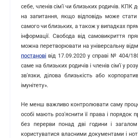
себе, членів сім'ї чи близьких родичів. КПК 
на запитання, якщо відповідь може стати
самого чи близьких, а також у випадках пря
інформації. Свобода від самовикриття п
можна перетворювати на універсальну відмо
постанові
від 17.09.2020 у справі № 404/18
саме на близьких родичів і членів сім'ї у ро
зв'язки, ділова близькість або корпорат
імунітету».
Не менш важливо контролювати саму проце
особі мають роз'яснити її права і порядок п
без перерви понад дві години і загалом
користуватися власними документами і нот