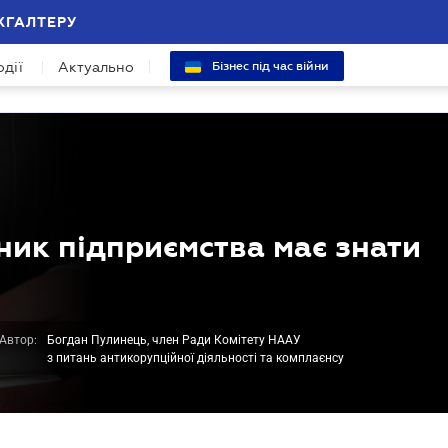
ХГАЛТЕРУ
одії
Актуально
Бізнес під час війни
ник підприємства має знати
Автор:
Богдан Пулинець, член Ради Комітету НААУ
з питань антикорупційної діяльності та комплаєнсу