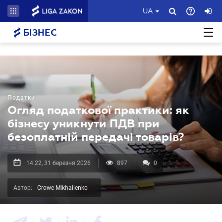
UA
БІЗНЕС
Податки
Огляд податкової практики: як
бізнесу уникнути ПДВ при
безоплатній передачі товарів?
14.22, 31 березня 2026
897
0
Автор:
Crowe Mikhailenko