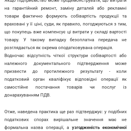
Якщо підприємство може продемонструвати, що витрати
на гарантійний ремонт, заміну деталей або рекламні
товари фактично формують собівартість продукції та
враховані у її ціні, суди, як правило, погоджуються з тим,
що покупець вже компенсує ці витрати у складі вартості
товару. У такому випадку безоплатна передача не
розглядається як окрема оподатковувана операція.
Водночас відсутність чіткої структури собівартості або
належного документального підтвердження може
призвести до протилежного результату - коли
податковий орган кваліфікує відповідні операції як
самостійне постачання товарів чи послуг із
донарахуванням ПДВ.
Отже, наведена практика ще раз підтверджує: у подібних
податкових спорах вирішальне значення має не
формальна назва операції, а
узгодженість економічної