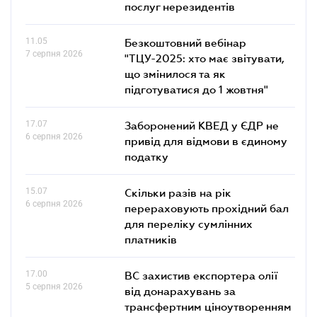
послуг нерезидентів
11.05
Безкоштовний вебінар
7 серпня 2026
"ТЦУ-2025: хто має звітувати,
що змінилося та як
підготуватися до 1 жовтня"
17.07
Заборонений КВЕД у ЄДР не
6 серпня 2026
привід для відмови в єдиному
податку
15.07
Скільки разів на рік
6 серпня 2026
перераховують прохідний бал
для переліку сумлінних
платників
17.00
ВС захистив експортера олії
5 серпня 2026
від донарахувань за
трансфертним ціноутворенням