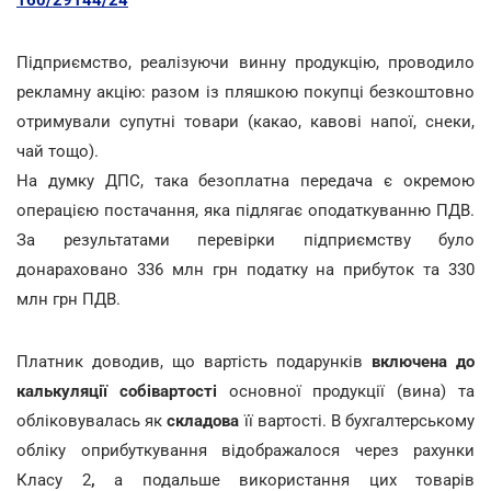
160/29144/24
Підприємство, реалізуючи винну продукцію, проводило
рекламну акцію: разом із пляшкою покупці безкоштовно
отримували супутні товари (какао, кавові напої, снеки,
чай тощо).
На думку ДПС, така безоплатна передача є окремою
операцією постачання, яка підлягає оподаткуванню ПДВ.
За результатами перевірки підприємству було
донараховано 336 млн грн податку на прибуток та 330
млн грн ПДВ.
Платник доводив, що вартість подарунків
включена до
калькуляції собівартості
основної продукції (вина) та
обліковувалась як
складова
її вартості. В бухгалтерському
обліку оприбуткування відображалося через рахунки
Класу 2
,
а подальше використання цих товарів