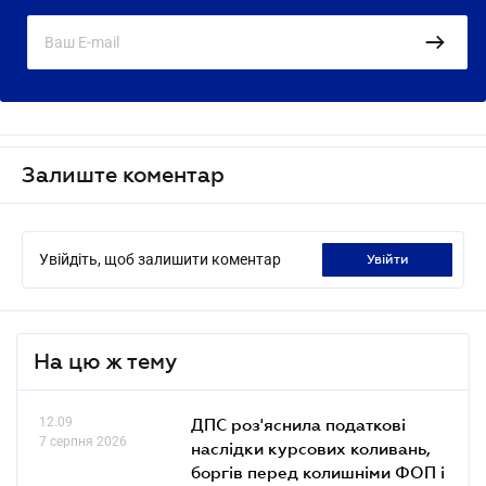
Залиште коментар
Увійдіть, щоб залишити коментар
увійти
На цю ж тему
12.09
ДПС роз'яснила податкові
7 серпня 2026
наслідки курсових коливань,
боргів перед колишніми ФОП і