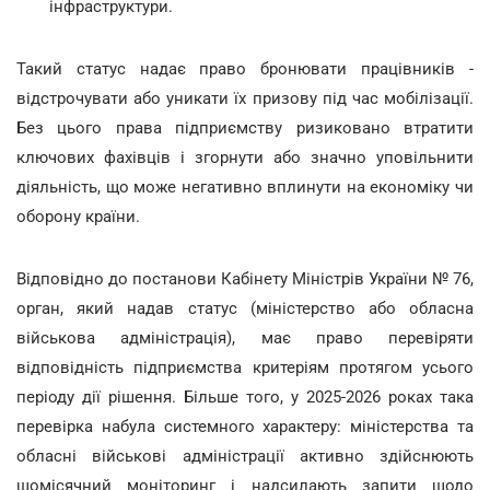
інфраструктури.
Такий статус надає право бронювати працівників -
відстрочувати або уникати їх призову під час мобілізації.
Без цього права підприємству ризиковано втратити
ключових фахівців і згорнути або значно уповільнити
діяльність, що може негативно вплинути на економіку чи
оборону країни.
Відповідно до постанови Кабінету Міністрів України № 76,
орган, який надав статус (міністерство або обласна
військова адміністрація), має право перевіряти
відповідність підприємства критеріям протягом усього
періоду дії рішення. Більше того, у 2025-2026 роках така
перевірка набула системного характеру: міністерства та
обласні військові адміністрації активно здійснюють
щомісячний моніторинг і надсилають запити щодо