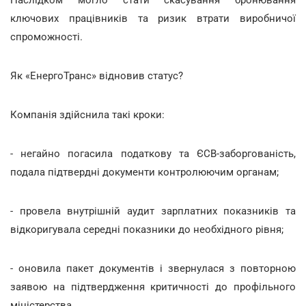
Наслідком могло стати скасування бронювання
ключових працівників та ризик втрати виробничої
спроможності.
Як «ЕнергоТранс» відновив статус?
Компанія здійснила такі кроки:
- негайно погасила податкову та ЄСВ-заборгованість,
подала підтвердні документи контролюючим органам;
- провела внутрішній аудит зарплатних показників та
відкоригувала середні показники до необхідного рівня;
- оновила пакет документів і звернулася з повторною
заявою на підтвердження критичності до профільного
міністерства.