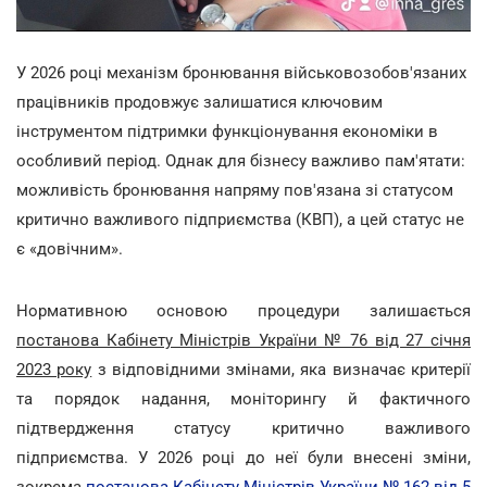
У 2026 році механізм бронювання військовозобов'язаних
працівників продовжує залишатися ключовим
інструментом підтримки функціонування економіки в
особливий період. Однак для бізнесу важливо пам'ятати:
можливість бронювання напряму пов'язана зі статусом
критично важливого підприємства (КВП), а цей статус не
є «довічним».
Нормативною основою процедури залишається
постанова Кабінету Міністрів України № 76 від 27 січня
2023 року
з відповідними змінами,
яка визначає критерії
та порядок надання, моніторингу й фактичного
підтвердження статусу критично важливого
підприємства. У 2026 році до неї були внесені зміни,