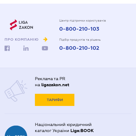
Центр підтримки користувачів
0-800-210-103
ПРО КОМПАНІЮ
Підбір продуктів та рішень
0-800-210-102
Реклама та PR
на
ligazakon.net
ТАРИФИ
Національний юридичний
каталог України
Liga:BOOK