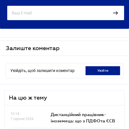
Залиште коментар
Увійдіть, щоб залишити коментар
увійти
На цю ж тему
10.14
Дистанційний працівник-
7 серпня 2026
іноземець: що з ПДФОта ЄСВ