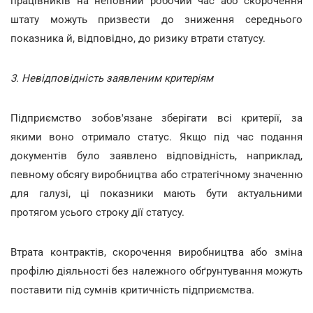
працівників на неповний робочий час або скорочення
штату можуть призвести до зниження середнього
показника й, відповідно, до ризику втрати статусу.
3. Невідповідність заявленим критеріям
Підприємство зобов'язане зберігати всі критерії, за
якими воно отримало статус. Якщо під час подання
документів було заявлено відповідність, наприклад,
певному обсягу виробництва або стратегічному значенню
для галузі, ці показники мають бути актуальними
протягом усього строку дії статусу.
Втрата контрактів, скорочення виробництва або зміна
профілю діяльності без належного обґрунтування можуть
поставити під сумнів критичність підприємства.