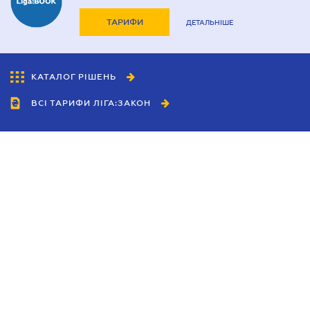
ТАРИФИ
ДЕТАЛЬНІШЕ
КАТАЛОГ РІШЕНЬ
ВСІ ТАРИФИ ЛІГА:ЗАКОН
Співробітництво
Агенти
Дилери
Політика конфіденційності
Умови використання сайту
Реклама
Блог
Новини компанії