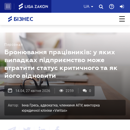
UA
БІЗНЕС
Персонал
Бронювання працівників: у яких
випадках підприємство може
втратити статус критичного та як
його відновити
14.04, 27 квітня 2026
2259
0
Автор:
Інна Гресь, адвокатка, членкиня АПУ, менторка
юридичної клініки «Veritas»