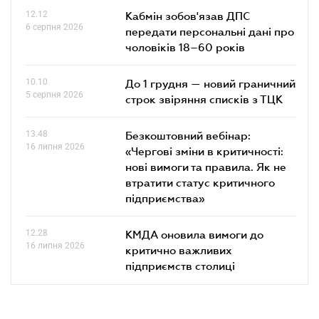
12.12
Кабмін зобов'язав ДПС
6 серпня 2026
передати персональні дані про
чоловіків 18–60 років
10.10
До 1 грудня — новий граничний
5 серпня 2026
строк звіряння списків з ТЦК
13.48
Безкоштовний вебінар:
16 липня 2026
«Чергові зміни в критичності:
нові вимоги та правила. Як не
втратити статус критичного
підприємства»
12.28
КМДА оновила вимоги до
16 липня 2026
критично важливих
підприємств столиці