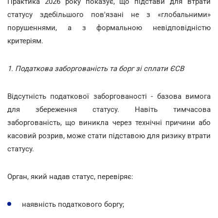
Практика 2026 року показує, що підстави для втрати
статусу здебільшого пов'язані не з «глобальними»
порушеннями, а з формальною невідповідністю
критеріям.
1. Податкова заборгованість та борг зі сплати ЄСВ
Відсутність податкової заборгованості - базова вимога
для збереження статусу. Навіть тимчасова
заборгованість, що виникла через технічні причини або
касовий розрив, може стати підставою для ризику втрати
статусу.
Орган, який надав статус, перевіряє:
наявність податкового боргу;