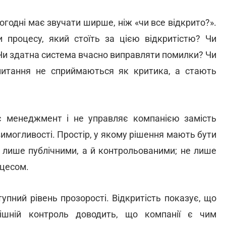
годні має звучати ширше, ніж «чи все відкрито?».
 процесу, який стоїть за цією відкритістю? Чи
Чи здатна система вчасно виправляти помилки? Чи
і питання не сприймаються як критика, а стають
є менеджмент і не управляє компанією замість
вимогливості. Простір, у якому рішення мають бути
 лише публічними, а й контрольованими; не лише
оцесом.
упний рівень прозорості. Відкритість показує, що
рішній контроль доводить, що компанії є чим