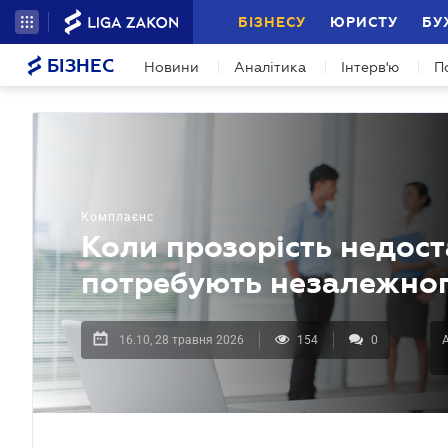
БІЗНЕСУ
ЮРИСТУ
БУ
БІЗНЕС
Новини
Аналітика
Інтерв'ю
П
Комплаєнс
Коли прозорість недоста
потребують незалежно
16.10, 28 травня 2026
154
0