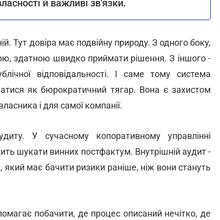
ласності й важливі зв'язки.
. Тут довіра має подвійну природу. З одного боку,
ою, здатною швидко приймати рішення. З іншого -
лічної відповідальності. І саме тому система
атися як бюрократичний тягар. Вона є захистом
ласника і для самої компанії.
диту. У сучасному копоративному управлінні
одить шукати винних постфактум. Внутрішній аудит -
, який має бачити ризики раніше, ніж вони стануть
омагає побачити, де процес описаний нечітко, де