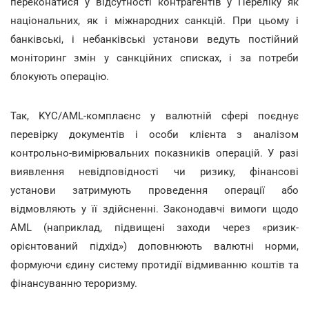
переконатися у відсутності контрагентів у Переліку як
національних, як і міжнародних санкцій. При цьому і
банківські, і небанківські установи ведуть постійний
моніторинг змін у санкційних списках, і за потреби
блокують операцію.
Так, KYC/AML-комплаєнс у валютній сфері поєднує
перевірку документів і особи клієнта з аналізом
контрольно-вимірювальних показників операцій. У разі
виявлення невідповідності чи ризику, фінансові
установи затримують проведення операції або
відмовляють у її здійсненні. Законодавчі вимоги щодо
AML (наприклад, підвищені заходи через «ризик-
орієнтований підхід») доповнюють валютні норми,
формуючи єдину систему протидії відмиванню коштів та
фінансуванню тероризму.