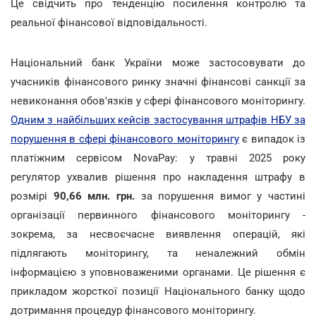
Це свідчить про тенденцію посилення контролю та
реальної фінансової відповідальності.
Національний банк України може застосовувати до
учасників фінансового ринку значні фінансові санкції за
невиконання обов'язків у сфері фінансового моніторингу.
Одним з найбільших кейсів застосування штрафів НБУ за
порушення в сфері фінансового моніторингу
є випадок із
платіжним сервісом NovaPay: у травні 2025 року
регулятор ухвалив рішення про накладення штрафу в
розмірі
90,66 млн. грн.
за порушення вимог у частині
організації первинного фінансового моніторингу -
зокрема, за несвоєчасне виявлення операцій, які
підлягають моніторингу, та неналежний обмін
інформацією з уповноваженими органами. Це рішення є
прикладом жорсткої позиції Національного банку щодо
дотримання процедур фінансового моніторингу.