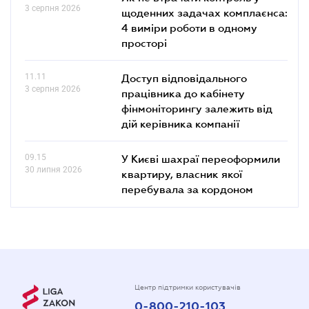
3 серпня 2026
щоденних задачах комплаєнса:
4 виміри роботи в одному
просторі
11.11
Доступ відповідального
3 серпня 2026
працівника до кабінету
фінмоніторингу залежить від
дій керівника компанії
09.15
У Києві шахраї переоформили
30 липня 2026
квартиру, власник якої
перебувала за кордоном
Центр підтримки користувачів
0-800-210-103