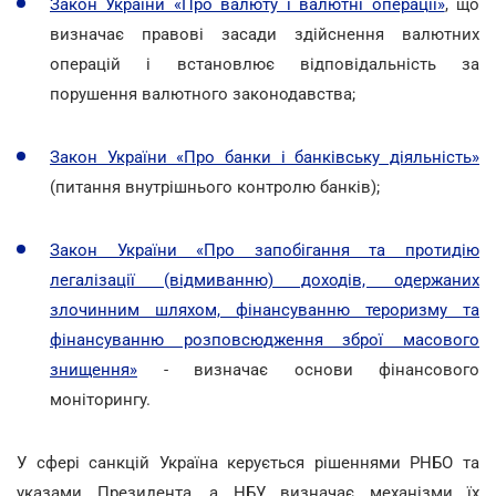
Закон України «Про валюту і валютні операції»
, що
визначає правові засади здійснення валютних
операцій і встановлює відповідальність за
порушення валютного законодавства;
Закон України «Про банки і банківську діяльність»
(питання внутрішнього контролю банків);
Закон України «Про запобігання та протидію
легалізації (відмиванню) доходів, одержаних
злочинним шляхом, фінансуванню тероризму та
фінансуванню розповсюдження зброї масового
знищення»
- визначає основи фінансового
моніторингу.
У сфері санкцій Україна керується рішеннями РНБО та
указами Президента, а НБУ визначає механізми їх