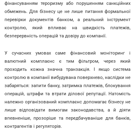
фінансуванням тероризму або порушенням санкційних
обмежень. Для бізнесу це не лише питання формальної
перевірки документів банком, а реальний інструмент
контролю, який впливає на швидкість платежів,
безперервність операцій та довіру до компанії.
У сучасних умовах саме фінансовий моніторинг і
валютний комплаєнс є тим фільтром, через який
проходить кожна значна транзакція. І якщо система
контролю в компанії вибудувана поверхнево, наслідки не
забаряться: запити банку, затримка платежів, блокування
операцій, штрафи та втрати ділової репутації. Натомість
належно організований комплаєнс допомагає бізнесу не
лише відповідати вимогам законодавства, а й діяти
впевненіше, прозоріше та передбачуваніше для банків,
контрагентів і регуляторів.