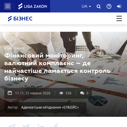
UA
БІЗНЕС
Комплаєнс
Фінансовий моніторинг,
валютний комплаєнс – де
найчастіше ламається контроль
бізнесу
11.11, 12 червня 2026
538
0
Автор:
Адвокатське об’єднання «ЕЛБЕЙС»