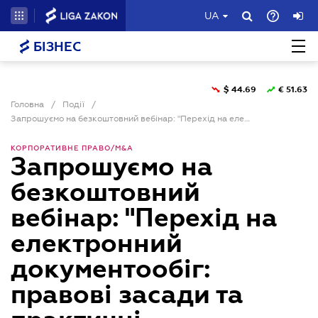
UA
БІЗНЕС
$
44.69
€
51.63
Головна
/
Події
/
Запрошуємо на безкоштовний вебінар: "Перехід на електронний документообіг: правові засади та практичні рекомендації впровадження"
КОРПОРАТИВНЕ ПРАВО/M&A
Запрошуємо на
безкоштовний
вебінар: "Перехід на
електронний
документообіг:
правові засади та