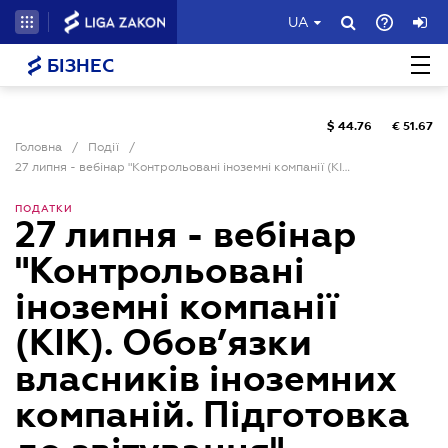
UA
БІЗНЕС
$
44.76
€
51.67
Головна
/
Події
/
27 липня - вебінар "Контрольовані іноземні компанії (КІК). Обов’язки власників іноземних компаній. Підготовка до звітування"
ПОДАТКИ
27 липня - вебінар
"Контрольовані
іноземні компанії
(КІК). Обов’язки
власників іноземних
компаній. Підготовка