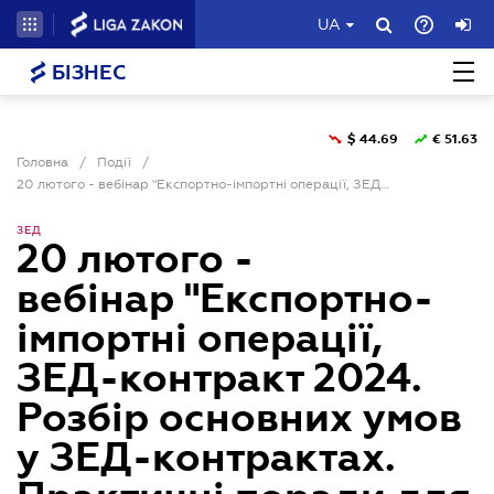
UA
БІЗНЕС
$
44.69
€
51.63
Головна
/
Події
/
20 лютого - вебінар "Експортно-імпортні операції, ЗЕД-контракт 2024. Розбір основних умов у ЗЕД-контрактах. Практичні поради для бізнесу"
ЗЕД
20 лютого -
вебінар "Експортно-
імпортні операції,
ЗЕД-контракт 2024.
Розбір основних умов
у ЗЕД-контрактах.