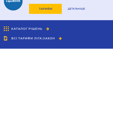
ТАРИФИ
ДЕТАЛЬНІШЕ
КАТАЛОГ РІШЕНЬ
ВСІ ТАРИФИ ЛІГА:ЗАКОН
Співробітництво
Агенти
Дилери
Політика конфіденційності
Умови використання сайту
Реклама
Блог
Новини компанії