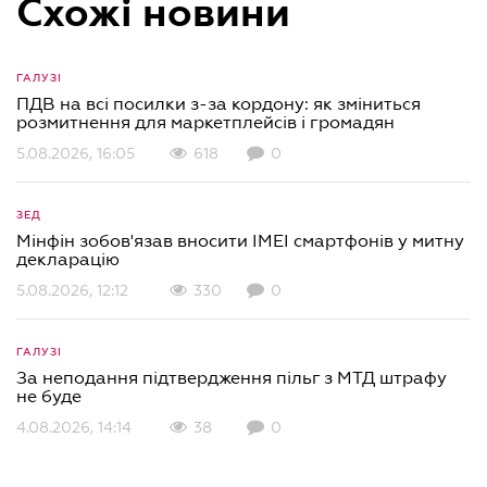
Схожі новини
ГАЛУЗІ
ПДВ на всі посилки з-за кордону: як зміниться
розмитнення для маркетплейсів і громадян
5.08.2026, 16:05
618
0
ЗЕД
Мінфін зобов'язав вносити IMEI смартфонів у митну
декларацію
5.08.2026, 12:12
330
0
ГАЛУЗІ
За неподання підтвердження пільг з МТД штрафу
не буде
4.08.2026, 14:14
38
0