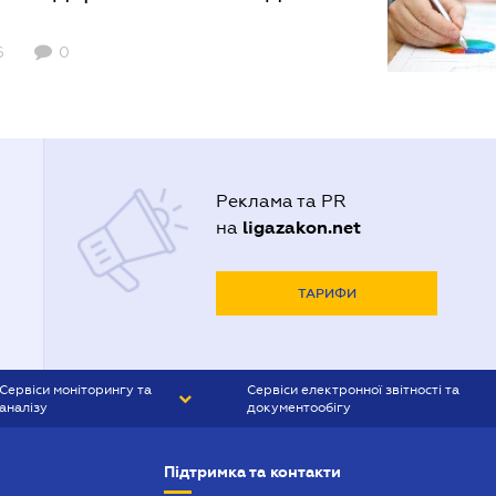
6
0
Реклама та PR
ligazakon.net
на
ТАРИФИ
Сервіси моніторингу та
Сервіси електронної звітності та
аналізу
документообігу
CONTR AGENT
Liga:REPORT
Підтримка та контакти
SMS-МАЯК