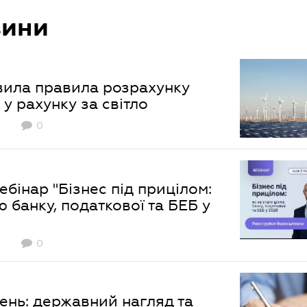
вини
ила правила розрахунку
 у рахунку за світло
0
бінар "Бізнес під прицілом:
ю банку, податкової та БЕБ у
0
ень: державний нагляд та