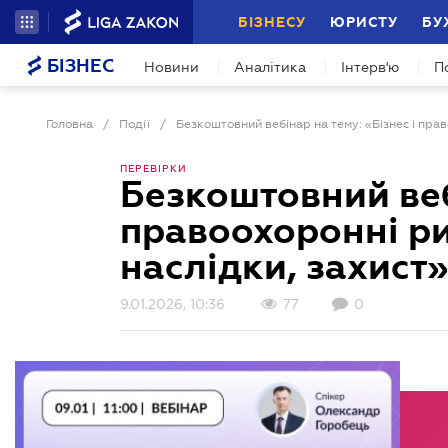
БІЗНЕСУ
ЮРИСТУ
БУ
БІЗНЕС
Новини
Аналітика
Інтерв'ю
П
Головна
/
Події
/
ПЕРЕВІРКИ
Безкоштовний вебі
правоохоронні риз
наслідки, захист»
9.01.2026, 10:36
77
0