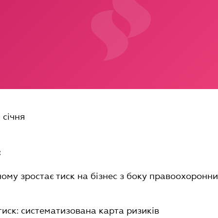
 січня
:
: чому зростає тиск на бізнес з боку правоохоронн
є тиск: систематизована карта ризиків