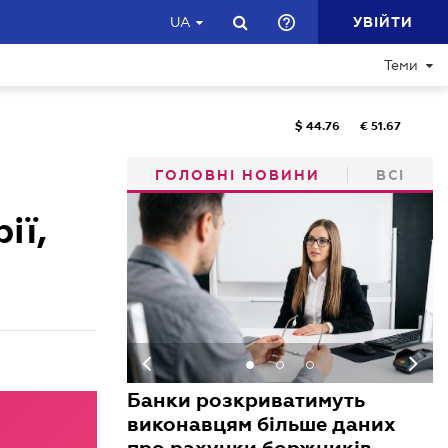
УВІЙТИ
UA
Теми
$
44.76
€
51.67
ГОЛОВНІ НОВИНИ
ВСІ
ії,
Банки розкриватимуть
виконавцям більше даних