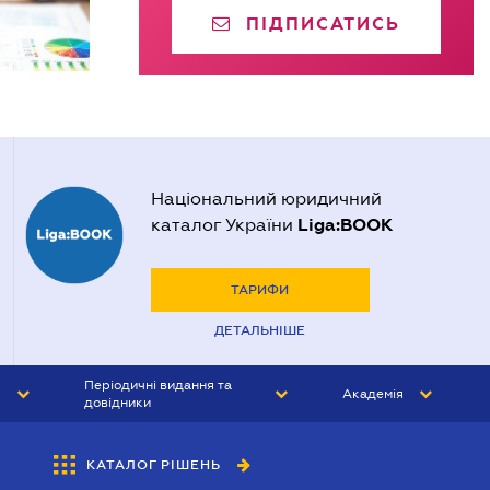
ПІДПИСАТИСЬ
Національний юридичний
Liga:BOOK
каталог України
ТАРИФИ
ДЕТАЛЬНІШЕ
Періодичні видання та
Академія
довідники
ЮРИСТ&ЗАКОН
АКАДЕМІЯ ЛІГА:ЗАКОН
КАТАЛОГ РІШЕНЬ
БУХГАЛТЕР&ЗАКОН