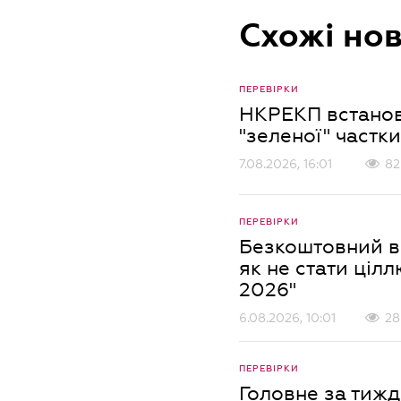
Схожі но
ПЕРЕВІРКИ
НКРЕКП встанов
"зеленої" частки
7.08.2026, 16:01
82
ПЕРЕВІРКИ
Безкоштовний ве
як не стати цілл
2026"
6.08.2026, 10:01
28
ПЕРЕВІРКИ
Головне за тижд