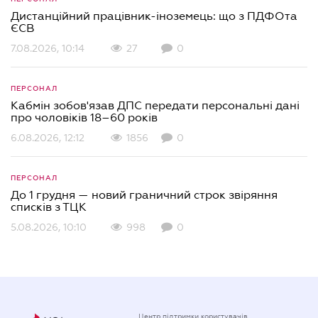
Дистанційний працівник-іноземець: що з ПДФОта
ЄСВ
7.08.2026, 10:14
27
0
ПЕРСОНАЛ
Кабмін зобов'язав ДПС передати персональні дані
про чоловіків 18–60 років
6.08.2026, 12:12
1856
0
ПЕРСОНАЛ
До 1 грудня — новий граничний строк звіряння
списків з ТЦК
5.08.2026, 10:10
998
0
Центр підтримки користувачів