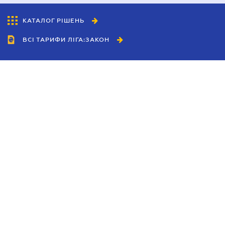
КАТАЛОГ РІШЕНЬ
ВСІ ТАРИФИ ЛІГА:ЗАКОН
Співробітництво
Агенти
Дилери
Політика конфіденційності
Умови використання сайту
Реклама
Блог
Новини компанії
Керівництва
Каталоги компаній
Теми в центрі уваги