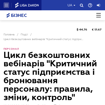
UA
БІЗНЕС
$
44.76
€
51.67
Головна
/
Події
/
Цикл безкоштовних вебінарів "Критичний статус підприємства і бронювання персоналу: правила, зміни, контроль"
ПЕРСОНАЛ
Цикл безкоштовних
вебінарів "Критичний
статус підприємства і
бронювання
персоналу: правила,
зміни, контроль"