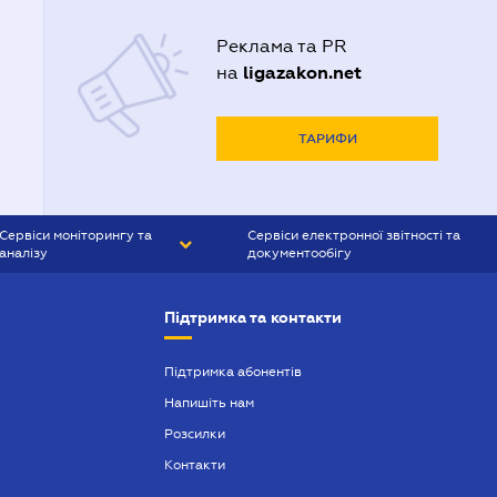
Реклама та PR
ligazakon.net
на
ТАРИФИ
Сервіси моніторингу та
Сервіси електронної звітності та
аналізу
документообігу
CONTR AGENT
Liga:REPORT
Підтримка та контакти
SMS-МАЯК
VERDICTUM
Підтримка абонентів
Напишіть нам
SEMANTRUM
Розсилки
SMS-МАЯК ІПОТЕКА
Контакти