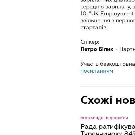
середню зарплату, з
10: "UK Employment 
звільнення з першог
стартапів.
Спікер:
- Партн
Петро Білик
Участь безкоштовна 
посиланням
Схожі но
МІЖНАРОДНІ ВІДНОСИНИ
Рада ратифікува
Туреччиною: 84%