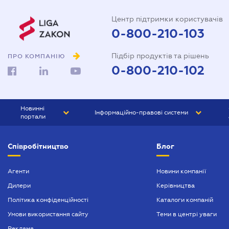
Центр підтримки користувачів
0-800-210-103
Підбір продуктів та рішень
ПРО КОМПАНІЮ
0-800-210-102
Новинні
Інформаційно-правові системи
портали
ЮРЛІГА
Право України
Співробітництво
Блог
БІЗНЕС
ГРАНД
БУХГАЛТЕР.ua
ПРАЙМ
Агенти
Новини компанії
Дилери
Керівництва
БУХГАЛТЕР ПРОФ
Політика конфіденційності
Каталоги компаній
ЮРИСТ ПРОФ
Умови використання сайту
Теми в центрі уваги
ЮРИСТ
Реклама