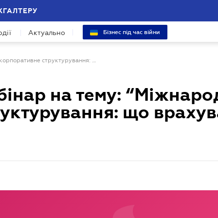
ХГАЛТЕРУ
одії
Актуально
Бізнес під час війни
Безкоштовний вебінар на тему: “Міжнародне корпоративне структурування: що врахувати у 2026 ”
інар на тему: “Міжнаро
уктурування: що врахув