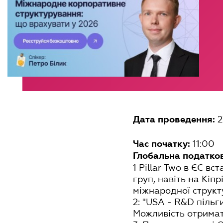
2
Дата проведення:
11:00
Час початку:
Глобальна податко
1 Pillar Two в ЄС в
груп, навіть на Кіп
міжнародної струк
2: "USA - R&D пільг
Можливість отримат