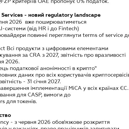
QFZP критеріїв ОАЕ пропонує 0% податок.
l Services - новий regulatory landscape
серпня 2026 вже поширюватиметься
I-системи (від HR і до Fintech)
ровайдери повинні переглянути terms of service д
 Act Всі продукти з цифровими елементами
вання за CRA з 2027, звітність про вразливості
ня 2026.
інець податкової анонімності в крипто"
овних даних про всіх користувачів криптосервісі
звітність - 31 січня 2027.
 завершення імплементації MiCA у всіх країнах ЄС.
ування для CASP, вимоги до
rs для токенів.
ство
ency - з червня 2026 обов'язкове розкриття
ів у вакансіях, право працівників запитувати