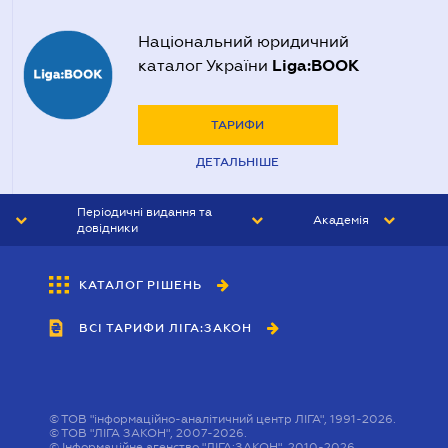
Національний юридичний
Liga:BOOK
каталог України
ТАРИФИ
ДЕТАЛЬНІШЕ
Періодичні видання та
Академія
довідники
ЮРИСТ&ЗАКОН
АКАДЕМІЯ ЛІГА:ЗАКОН
КАТАЛОГ РІШЕНЬ
БУХГАЛТЕР&ЗАКОН
ВСІ ТАРИФИ ЛІГА:ЗАКОН
ВІСНИК МСФЗ
ІНТЕРБУХ
ОСОБИСТИЙ ЕКСПЕРТ
©
ТОВ "інформаційно-аналітичний центр ЛІГА", 1991-2026.
©
ТОВ "ЛІГА ЗАКОН", 2007-2026.
©
Інформаційне агенство "ЛІГА:ЗАКОН", 2010-2026.