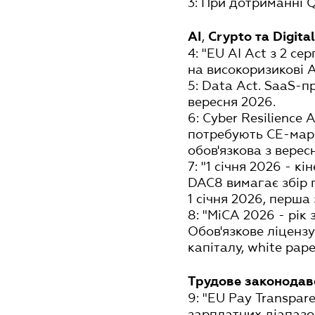
3: При дотриманні 
,
AI
Crypto
та Digita
4: "EU AI Act з 2 
на високоризикові A
5: Data Act. SaaS-п
вересня 2026.
6: Cyber Resilience
потребують CE-марку
обов'язкова з верес
7: "1 січня 2026 - к
DAC8 вимагає збір п
1 січня 2026, перша 
8: "MiCA 2026 - рік
Обов'язкове ліценз
капіталу, white pape
Трудове законодав
9: "EU Pay Transpar
зарплатних діапазон