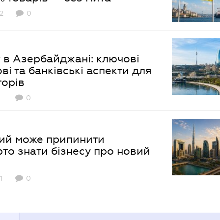
2
0
 в Азербайджані: ключові
ві та банківські аcпекти для
торів
0
ий може припинити
рто знати бізнесу про новий
1
0