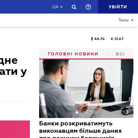
УВІЙТИ
UA
Теми
$
44.76
€
51.67
ГОЛОВНІ НОВИНИ
ВСІ
дне
ати у
Банки розкриватимуть
виконавцям більше даних