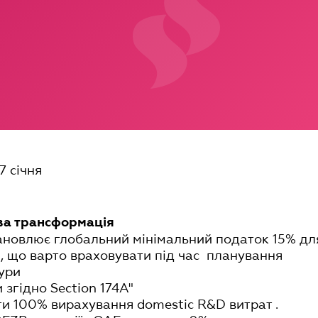
7 січня
ва трансформація
становлює глобальний мінімальний податок 15% дл
рі, що варто враховувати під час планування
тури
и згідно Section 174A"
и 100% вирахування domestic R&D витрат .