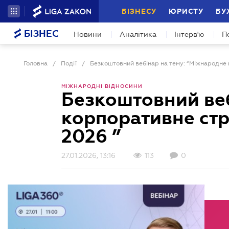
БІЗНЕСУ
ЮРИСТУ
БУ
БІЗНЕС
Новини
Аналітика
Інтерв'ю
П
Головна
/
Події
/
МІЖНАРОДНІ ВІДНОСИНИ
Безкоштовний веб
корпоративне стр
2026 ”
27.01.2026, 13:16
113
0