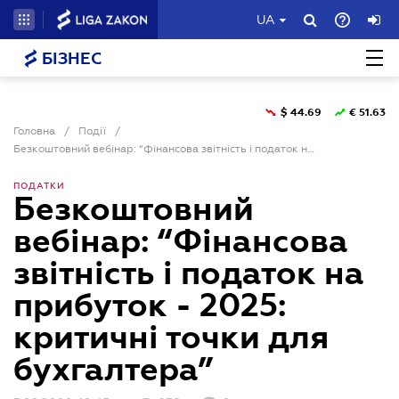
UA
БІЗНЕС
$
44.69
€
51.63
Головна
/
Події
/
Безкоштовний вебінар: “Фінансова звітність і податок на прибуток - 2025: критичні точки для бухгалтера”
ПОДАТКИ
Безкоштовний
вебінар: “Фінансова
звітність і податок на
прибуток - 2025:
критичні точки для
бухгалтера”