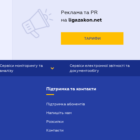
Реклама та PR
ligazakon.net
на
ТАРИФИ
Сервіси моніторингу та
Сервіси електронної звітності та
аналізу
документообігу
CONTR AGENT
Liga:REPORT
Підтримка та контакти
SMS-МАЯК
VERDICTUM
Підтримка абонентів
Напишіть нам
SEMANTRUM
Розсилки
SMS-МАЯК ІПОТЕКА
Контакти