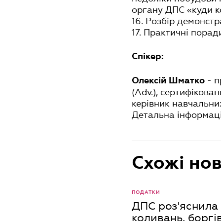
органу ДПС «куди к
16. Розбір демонстр
17. Практичні порад
Спікер:
- п
Олексій Шматко
(Adv.), сертифікова
керівник навчальни
Детальна інформаці
Схожі но
ПОДАТКИ
ДПС роз'яснила 
коливань, боргі