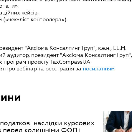
опати».
аційних кейсів.
и («чек-ліст контролера»).
резидент "Аксіома Консалтинг Груп", к.е.н., LL.M.
ний аудитор, президент "Аксіома Консалтинг Груп",
х програм проєкту TaxCompassUA.
я про вебінар та реєстрація за
посиланням
вини
податкові наслідки курсових
в перед колишніми ФОП і