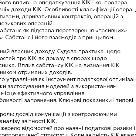
а його вплив на оподаткування КІК і контролера.
ивні» доходи КІК. Особливості класифікації операц
тивами, деривативних контрактів, операцій з
озикових операцій.
 Сабстанс як підстава перетворення «пасивних»
». Сабстанс і його взаємодія з принципом
арний власник доходу. Судова практика щодо
остей про КІК як доказу в спорах щодо
сника. Вплив сабстансу КІК на визнання КІК
ником отриманих доходів.
го управління як інструмент податкової оптимізац
зики застосування моделей з використанням
 місце ефективного управління.
собливості заповнення. Ключові показники і типові
троль: досвід комунікації з контролюючими
налізу звітності КІК.
к джерело відомостей про наявні податкові ризики і
орпоративної структури. Коли звітність КІК вказу