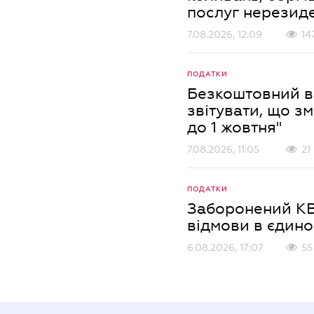
послуг нерезиде
7.08.2026, 12:09
14
ПОДАТКИ
Безкоштовний ве
звітувати, що зм
до 1 жовтня"
7.08.2026, 11:05
21
ПОДАТКИ
Заборонений КВ
відмови в єдино
6.08.2026, 17:07
55