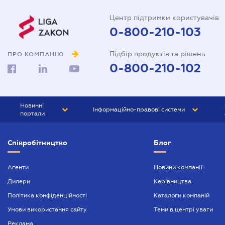
Центр підтримки користувачів
0-800-210-103
Підбір продуктів та рішень
ПРО КОМПАНІЮ
0-800-210-102
Новинні
Інформаційно-правові системи
портали
ЮРЛІГА
Право України
Співробітництво
Блог
БІЗНЕС
ГРАНД
БУХГАЛТЕР.ua
ПРАЙМ
Агенти
Новини компанії
Дилери
Керівництва
БУХГАЛТЕР ПРОФ
Політика конфіденційності
Каталоги компаній
ЮРИСТ ПРОФ
Умови використання сайту
Теми в центрі уваги
ЮРИСТ
Реклама