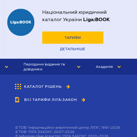
Національний юридичний
Liga:BOOK
каталог України
ТАРИФИ
ДЕТАЛЬНІШЕ
Періодичні видання та
Академія
довідники
ЮРИСТ&ЗАКОН
АКАДЕМІЯ ЛІГА:ЗАКОН
КАТАЛОГ РІШЕНЬ
БУХГАЛТЕР&ЗАКОН
ВСІ ТАРИФИ ЛІГА:ЗАКОН
ВІСНИК МСФЗ
ІНТЕРБУХ
ОСОБИСТИЙ ЕКСПЕРТ
©
ТОВ "інформаційно-аналітичний центр ЛІГА", 1991-2026.
©
ТОВ "ЛІГА ЗАКОН", 2007-2026.
©
Інформаційне агенство "ЛІГА:ЗАКОН", 2010-2026.