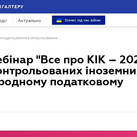
ХГАЛТЕРУ
одії
Актуально
Бізнес під час війни
Запрошуємо на вебінар "Все про КІК – 2026: оподаткування контрольованих іноземних компаній у міжнародному податковому плануванні"
бінар "Все про КІК – 20
онтрольованих іноземни
ародному податковому