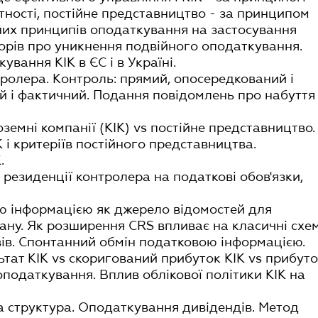
тності, постійне представництво - за принципом
них принципів оподаткування на застосування
рів про уникнення подвійного оподаткування.
ування КІК в ЄС і в Україні.
нтролера. Контроль: прямий, опосередкований і
й і фактичний. Подання повідомлень про набуття 
оземні компанії (КІК) vs постійне представництво.
К і критеріїв постійного представництва.
.
 резиденції контролера на податкові обов'язки,
ю інформацією як джерело відомостей для
ну. Як розширення CRS впливає на класичні схе
ів. Спонтанний обмін податковою інформацією.
ьтат КІК vs скоригований прибуток КІК vs прибут
 оподаткування. Вплив облікової політики КІК на
ва структура. Оподаткування дивідендів. Метод