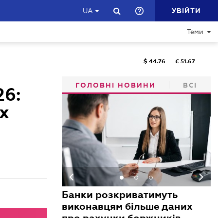
УВІЙТИ
UA
Теми
$
44.76
€
51.67
ГОЛОВНІ НОВИНИ
ВСІ
26:
х
Банки розкриватимуть
виконавцям більше даних