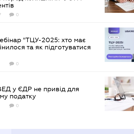
нтів
7
0
бінар "ТЦУ-2025: хто має
інилося та як підготуватися
0
ЕД у ЄДР не привід для
му податку
0