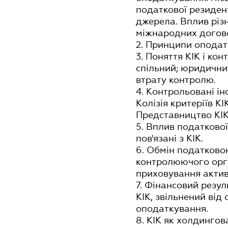
податкової резиден
джерела. Вплив різ
міжнародних догово
2. Принципи оподатк
3. Поняття КІК і ко
спільний; юридични
втрату контролю.
4. Контрольовані ін
Колізія критеріїв КІ
Представництво КІК
5. Вплив податкової
пов'язані з КІК.
6. Обмін податково
контролюючого орга
приховування актив
7. Фінансовий резул
КІК, звільнений від
оподаткування.
8. КІК як холдинго