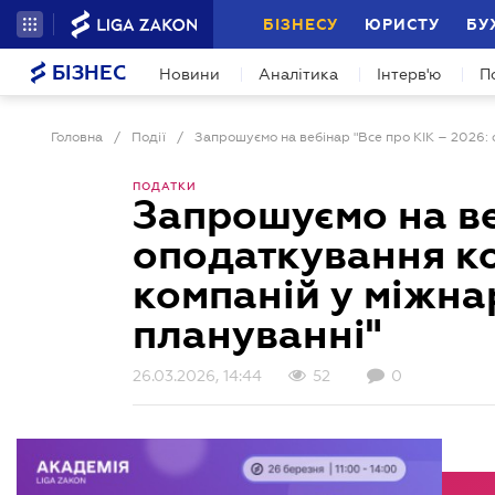
БІЗНЕСУ
ЮРИСТУ
БУ
БІЗНЕС
Новини
Аналітика
Інтерв'ю
П
Головна
/
Події
/
ПОДАТКИ
Запрошуємо на ве
оподаткування к
компаній у міжн
плануванні"
26.03.2026, 14:44
52
0