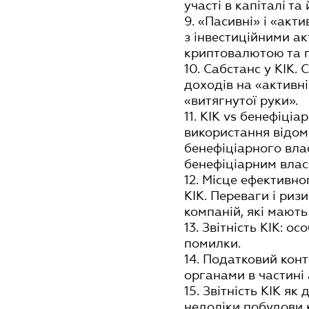
участі в капіталі т
9. «Пасивні» і «акт
з інвестиційними ак
криптовалютою та п
10. Сабстанс у КІК.
доходів на «активні
«витягнутої руки».
11. КІК vs бенефіці
використання відом
бенефіціарного вла
бенефіціарним влас
12. Місце ефективно
КІК. Переваги і ри
компаній, які мають
13. Звітність КІК: о
помилки.
14. Податковий кон
органами в частині а
15. Звітність КІК я
недоліки побудови к