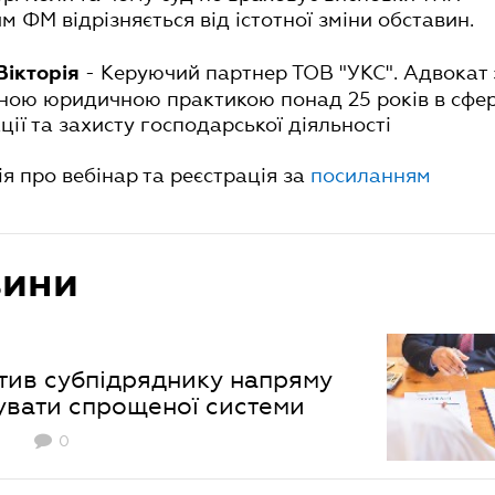
им ФМ відрізняється від істотної зміни обставин.
- Керуючий партнер ТОВ "УКС". Адвокат 
Вікторія
ьною юридичною практикою понад 25 років в сфер
ції та захисту господарської діяльності
я про вебінар та реєстрація за
посиланням
вини
тив субпідряднику напряму
увати спрощеної системи
0