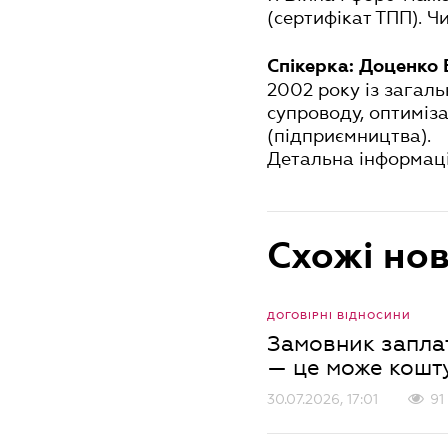
(сертифікат ТПП). Ч
Спікерка: Доценко 
2002 року із загал
супроводу, оптиміза
(підприємництва).
Детальна інформаці
Схожі но
ДОГОВІРНІ ВІДНОСИНИ
Замовник запла
— це може кошт
30.07.2026, 17:01
91