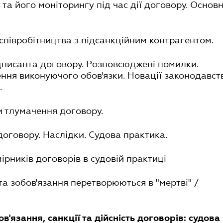
та його моніторингу під час дії договору. Основн
 співробітництва з підсанкційним контрагентом.
дписанта договору. Розповсюджені помилки.
ня виконуючого обов'язки. Новації законодавст
.
и тлумачення договору.
 договору. Наслідки. Судова практика.
ірників договорів в судовій практиці
 та зобов'язання перетворюються в "мертві" /
ов'язання, санкції та дійсність договорів: судова