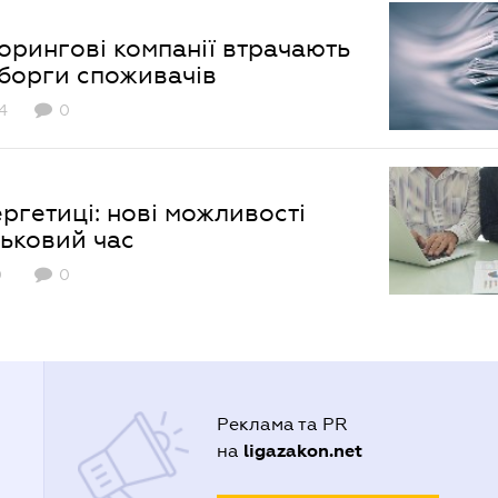
орингові компанії втрачають
 борги споживачів
4
0
ргетиці: нові можливості
ськовий час
0
0
Реклама та PR
ligazakon.net
на