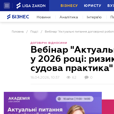
БІЗНЕСУ
ЮРИСТУ
БУ
БІЗНЕС
Новини
Аналітика
Інтерв'ю
П
Головна
/
Події
/
ДОГОВІРНІ ВІДНОСИНИ
Вебінар "Актуаль
у 2026 році: ризи
судова практика"
16.04.2026, 10:37
62
0