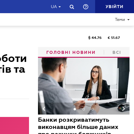
УВІЙТИ
UA
Теми
$
44.76
€
51.67
ГОЛОВНІ НОВИНИ
ВСІ
оботи
ів та
Банки розкриватимуть
виконавцям більше даних