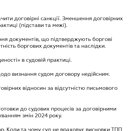
ачити договірні санкції. Зменшення договірних
актиці (підстави та межі).
ня документів, що підтверджують боргові
тність боргових документів та наслідки.
еності» в судовій практиці.
щодо визнання судом договору недійсним.
говірних відносин за відсутністю письмового
дготовки до судових процесів за договірними
уванням змін 2024 року.
ор. Коли та чому суд не враховує висновки ТПП