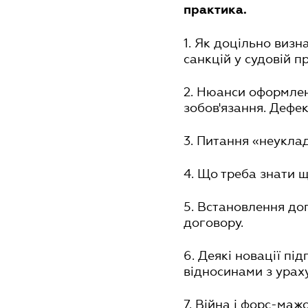
практика.
1. Як доцільно визн
санкцій у судовій пр
2. Нюанси оформлен
зобов'язання. Дефек
3. Питання «неуклад
4. Що треба знати 
5. Встановлення до
договору.
6. Деякі новації пі
відносинами з урах
7. Війна і форс-маж