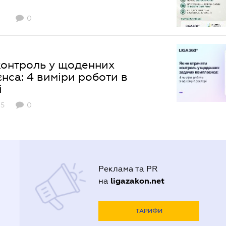
0
контроль у щоденних
нса: 4 виміри роботи в
і
5
0
Реклама та PR
ligazakon.net
на
ТАРИФИ