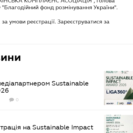
РАЇНСЬКА КОМПЛАЄНС АСОЦІАЦІЯ", Голова
 "Благодійний фонд розмінування України".
за умови реєстрації. Зареєструватися за
вини
едіапартнером Sustainable
026
0
трація на Sustainable Impact