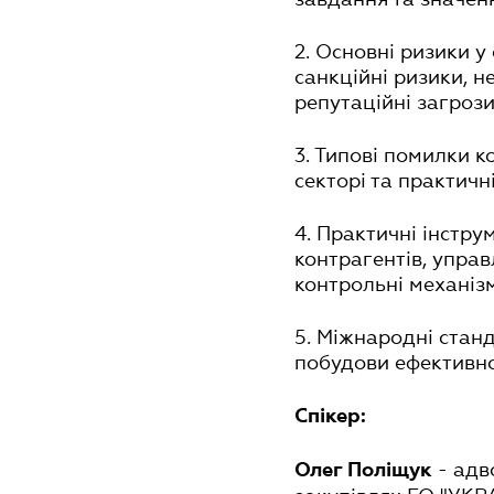
2. Основні ризики у
санкційні ризики, н
репутаційні загрози
3. Типові помилки к
секторі та практичн
4. Практичні інстру
контрагентів, управ
контрольні механіз
5. Міжнародні станд
побудови ефективно
Спікер:
- адв
Олег Поліщук