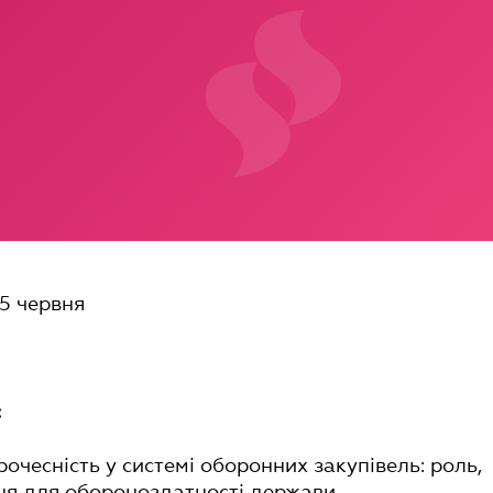
5 червня
:
очесність у системі оборонних закупівель: роль,
ня для обороноздатності держави.