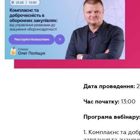
2
Дата проведення:
13:00
Час початку:
Програма вебінару
1.
Комплаєнс та добр
завдання та значен