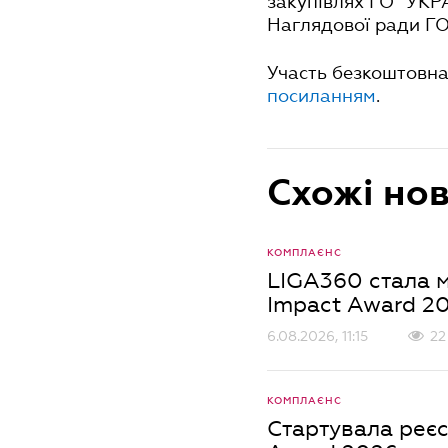
закупівлях ГО "УК
Наглядової ради ГО
Участь безкоштовна 
посиланням
.
Схожі но
КОМПЛАЄНС
LIGA360 стала м
Impact Award 2
6.08.2026, 11:15
22
КОМПЛАЄНС
Стартувала реєс