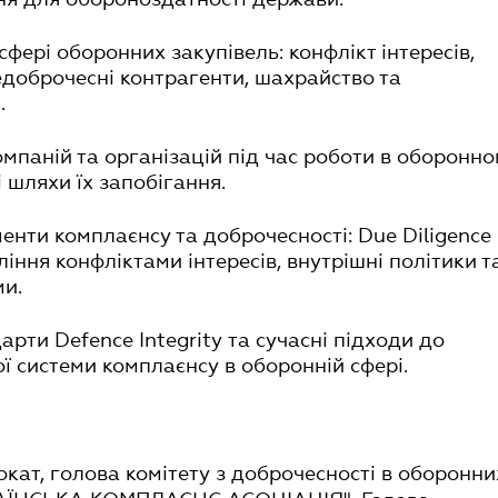
 сфері оборонних закупівель: конфлікт інтересів,
едоброчесні контрагенти, шахрайство та
.
омпаній та організацій під час роботи в оборонн
і шляхи їх запобігання.
менти комплаєнсу та доброчесності: Due Diligence
ління конфліктами інтересів, внутрішні політики т
ми.
арти Defence Integrity та сучасні підходи до
ї системи комплаєнсу в оборонній сфері.
окат, голова комітету з доброчесності в оборонни