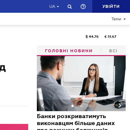
УВІЙТИ
UA
Теми
$
44.76
€
51.67
ГОЛОВНІ НОВИНИ
ВСІ
ід
Банки розкриватимуть
виконавцям більше даних