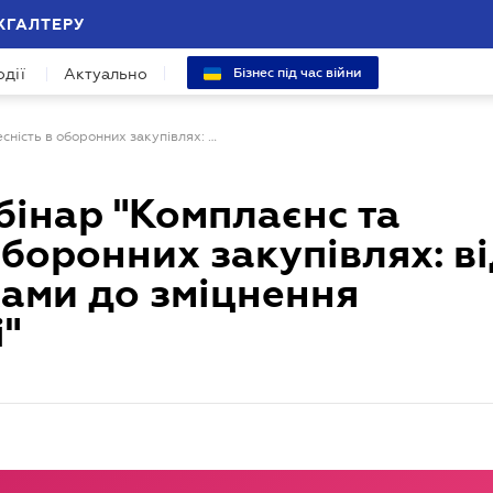
ХГАЛТЕРУ
одії
Актуально
Бізнес під час війни
Безкоштовний вебінар "Комплаєнс та доброчесність в оборонних закупівлях: від управління ризиками до зміцнення обороноздатності"
інар "Комплаєнс та
оборонних закупівлях: в
ами до зміцнення
"