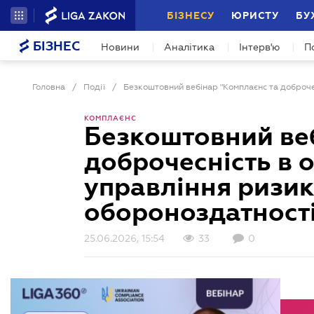
БІЗНЕСУ
ЮРИСТУ
БУ
БІЗНЕС
Новини
Аналітика
Інтерв'ю
П
Головна
/
Події
/
КОМПЛАЄНС
Безкоштовний веб
доброчесність в 
управління ризик
обороноздатності
25.06.2026, 15:54
33
0