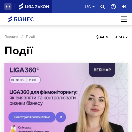
UA
БІЗНЕС
Головна
/
Події
$
44.76
€
51.67
Події