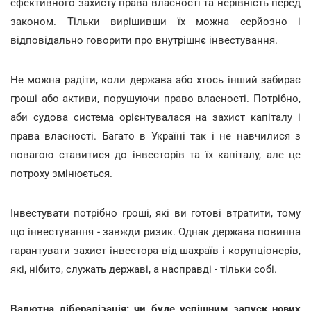
ефективного захисту права власності та нерівність перед
законом. Тільки вирішивши їх можна серйозно і
відповідально говорити про внутрішнє інвестування.
Не можна радіти, коли держава або хтось інший забирає
гроші або активи, порушуючи право власності. Потрібно,
аби судова система орієнтувалася на захист капіталу і
права власності. Багато в Україні так і не навчилися з
повагою ставитися до інвесторів та їх капіталу, але це
потроху змінюється.
Інвестувати потрібно гроші, які ви готові втратити, тому
що інвестування - завжди ризик. Однак держава повинна
гарантувати захист інвестора від шахраїв і корупціонерів,
які, нібито, служать державі, а насправді - тільки собі.
Валютна лібералізація: чи буде успішним запуск нових