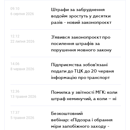
09.10
Штрафи за забруднення
6 серпня 2026
водойм зростуть у десятки
разів - новий законопроєкт
12.12
З'явився законопроєкт про
22 липня 2026
посилення штрафів за
порушення мовного закону
14.06
Підприємства зобов'язані
8 червня 2026
подати до ТЦК до 20 червня
інформацію про транспорт
12.36
Помилка у звітності МГК: коли
13 травня 2026
штраф неминучий, а коли – ні
17.37
Безкоштовний
5 травня 2026
вебінар: «Підозра і обрання
міри запобіжного заходу -