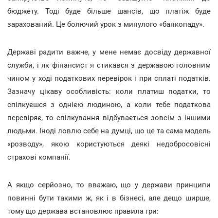
бюджету. Тоді буде більше шансів, що платіж буде
зарахований. Це болючий урок з минулого «банкопаду».
Державі радити важче, у мене немає досвіду державної
служби, і як фінансист я стикався з державою головним
чином у ході податкових перевірок і при сплаті податків.
Зазначу цікаву особливість: коли платиш податки, то
спілкуєшся з однією людиною, а коли тебе податкова
перевіряє, то спілкування відбувається зовсім з іншими
людьми. Іноді ловлю себе на думці, що це та сама модель
«розводу», якою користуються деякі недобросовісні
страхові компанії.
А якщо серйозно, то вважаю, що у держави принципи
повинні бути такими ж, як і в бізнесі, але дещо ширше,
тому що держава встановлює правила гри: