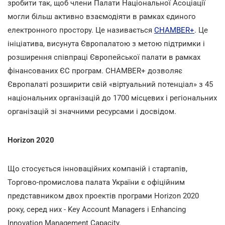
зробити так, щоб члени Палати Національної Асоціації
могли більш активно взаємодіяти в рамках єдиного
електронного простору. Це називається
CHAMBER+
. Це
ініціатива, висунута Європалатою з метою підтримки і
розширення співпраці Європейської палати в рамках
фінансованих ЄС програм. CHAMBER+ дозволяє
Європалаті розширити свій «віртуальний потенціал» з 45
національних організацій до 1700 місцевих і регіональних
організацій зі значними ресурсами і досвідом.
Horizon 2020
Що стосується інноваційних компаній і стартапів,
Торгово-промислова палата України є офіційним
представником двох проектів програми Horizon 2020
року, серед них - Key Account Managers і Enhancing
Innovation Management Capacity.