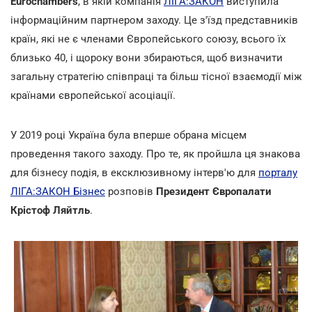
Eurochambers
, в якій компанія
ЛІГА:ЗАКОН
виступила
інформаційним партнером заходу. Це з'їзд представників
країн, які не є членами Європейського союзу, всього їх
близько 40, і щороку вони збираються, щоб визначити
загальну стратегію співпраці та більш тісної взаємодії між
країнами європейської асоціації.
У 2019 році Україна була вперше обрана місцем
проведення такого заходу. Про те, як пройшла ця знакова
для бізнесу подія, в ексклюзивному інтерв'ю для
порталу
ЛІГА:ЗАКОН Бізнес
розповів
Президент Європалати
Крістоф Ляйтль
.