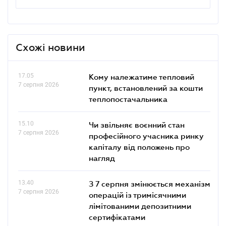
Схожі новини
17.05
Кому належатиме тепловий
7 серпня 2026
пункт, встановлений за кошти
теплопостачальника
15.10
Чи звільняє воєнний стан
7 серпня 2026
професійного учасника ринку
капіталу від положень про
нагляд
13.40
З 7 серпня змінюється механізм
7 серпня 2026
операцій із тримісячними
лімітованими депозитними
сертифікатами