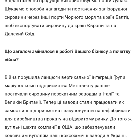
відвантаження продукції використовуємо порти Дунаю.
Шукаємо способи налагодити постачання залізорудної
сировини через інші порти Чорного моря та країн Балтії,
щоб експортувати сировину до країн Європи та на
Далекий Схід.
Що загалом змінилося в роботі Вашого бізнесу з початку
війни?
Війна порушила ланцюги вертикальної інтеграції Групи:
маріупольські підприємства Метінвесту раніше
постачали сировину перекатним заводам в Італії та
Великій Британії. Тепер ці заводи стали працювати як
самостійні підприємства і закуповувати напівфабрикати
для виробництва прокату на відкритому ринку. До того ж
вугільні шахти компанії в США, що забезпечували
коксівним вугіллям наші коксохімічні заводи в Україні,