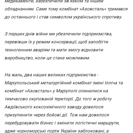
медикаменти, забезпечили зв'язком та іншим
обладнанням. Саме тому комбінат «Азовсталь» тримався
до останнього і став символом українського спротиву.
З перших днів війни ми убезпечили підприємства,
перевівши їх у режим консервації, щоб запобігти
техногенним аваріям та мати змогу відновити
виробництво, коли це стане можливим.
На жаль, два наших великих підприємства -
Маріупольський металургійний комбінат імені Ілліча та
комбінат «Азовсталь» у Маріуполі опинилися на
тимчасово окупованій території. До того ж роботу
Авдіївського коксохімічного заводу довелося
призупинити через бойові дії. Тож нам довелося
перебудовувати бізнес і змінити логістичні маршрути,
адже чорноморські порти України заблоковані, а