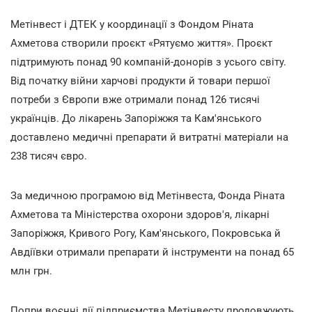
Метінвест і ДТЕК у координації з Фондом Ріната
Ахметова створили проєкт «Рятуємо життя». Проєкт
підтримують понад 90 компаній-донорів з усього світу.
Від початку війни харчові продукти й товари першої
потреби з Європи вже отримали понад 126 тисячі
українців. До лікарень Запоріжжя та Кам'янського
доставлено медичні препарати й витратні матеріали на
238 тисяч євро.
За медичною програмою від Метінвеста, Фонда Ріната
Ахметова та Міністерства охорони здоров'я, лікарні
Запоріжжя, Кривого Рогу, Кам'янського, Покровська й
Авдіївки отримали препарати й інструменти на понад 65
млн грн.
Попри воєнні дії підприємства Метінвесту продовжують