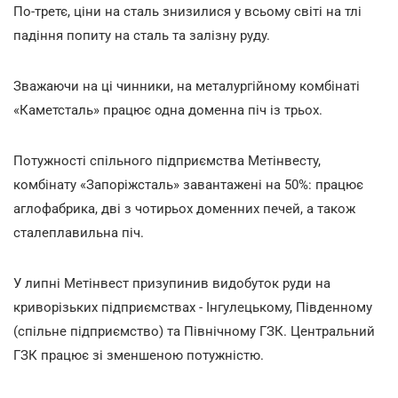
По-третє, ціни на сталь знизилися у всьому світі на тлі
падіння попиту на сталь та залізну руду.
Зважаючи на ці чинники, на металургійному комбінаті
«Каметсталь» працює одна доменна піч із трьох.
Потужності спільного підприємства Метінвесту,
комбінату «Запоріжсталь» завантажені на 50%: працює
аглофабрика, дві з чотирьох доменних печей, а також
сталеплавильна піч.
У липні Метінвест призупинив видобуток руди на
криворізьких підприємствах - Інгулецькому, Південному
(спільне підприємство) та Північному ГЗК. Центральний
ГЗК працює зі зменшеною потужністю.