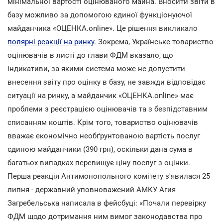
мінімальної вартості оцінюваного майна. Вносити звіти в
базу можливо за допомогою єдиної функціонуючої
майданчика «ОЦЕНКА.online». Це рішення викликало
полярні реакції на ринку
. Зокрема, Українське товариство
оцінювачів в листі до глави ФДМ вказало, що
індикативи, за якими система може не допустити
внесення звіту про оцінку в базу, не завжди відповідає
ситуації на ринку, а майданчик «ОЦЕНКА.online» має
проблеми з реєстрацією оцінювачів та з безпідставним
списанням коштів. Крім того, товариство оцінювачів
вважає економічно необґрунтованою вартість послуг
єдиною майданчики (390 грн), оскільки дана сума в
багатьох випадках перевищує ціну послуг з оцінки.
Перша реакція Антимонопольного комітету з'явилася 25
липня - державний уповноважений АМКУ Агия
Загребельська написала в фейсбуці: «Почали перевірку
ФДМ щодо дотримання ним вимог законодавства про