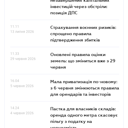
інвестицій через обстріли:
позиція ДПС
11.11
Страхування воєнних ризиків:
13 липня 2026
спрощено правила
підтвердження збитків
11.33
Оновлені правила оцінки
29 червня 2026
земель: що зміниться вже з 29
червня
16.04
Мала приватизація по-новому:
5 червня 2026
з 6 червня змінюються правила
для орендарів та інвесторів
14.24
Пастка для власників складів:
4 червня 2026
оренда одного метра скасовує
пільгу з податку на
нерухомість