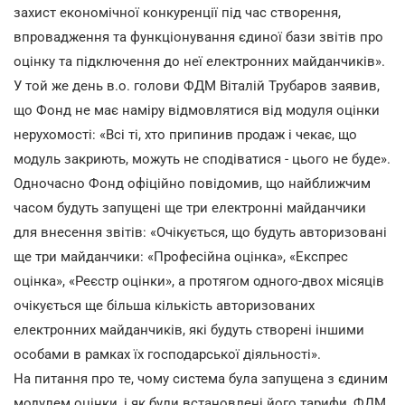
захист економічної конкуренції під час створення,
впровадження та функціонування єдиної бази звітів про
оцінку та підключення до неї електронних майданчиків».
У той же день в.о. голови ФДМ Віталій Трубаров заявив,
що Фонд не має наміру відмовлятися від модуля оцінки
нерухомості: «Всі ті, хто припинив продаж і чекає, що
модуль закриють, можуть не сподіватися - цього не буде».
Одночасно Фонд офіційно повідомив, що найближчим
часом будуть запущені ще три електронні майданчики
для внесення звітів: «Очікується, що будуть авторизовані
ще три майданчики: «Професійна оцінка», «Експрес
оцінка», «Реєстр оцінки», а протягом одного-двох місяців
очікується ще більша кількість авторизованих
електронних майданчиків, які будуть створені іншими
особами в рамках їх господарської діяльності».
На питання про те, чому система була запущена з єдиним
модулем оцінки, і як були встановлені його тарифи, ФДМ