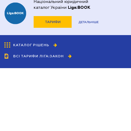
Національний юридичний
каталог України
Liga:BOOK
ТАРИФИ
ДЕТАЛЬНІШЕ
КАТАЛОГ РІШЕНЬ
ВСІ ТАРИФИ ЛІГА:ЗАКОН
Співробітництво
Агенти
Дилери
Політика конфіденційності
Умови використання сайту
Реклама
Блог