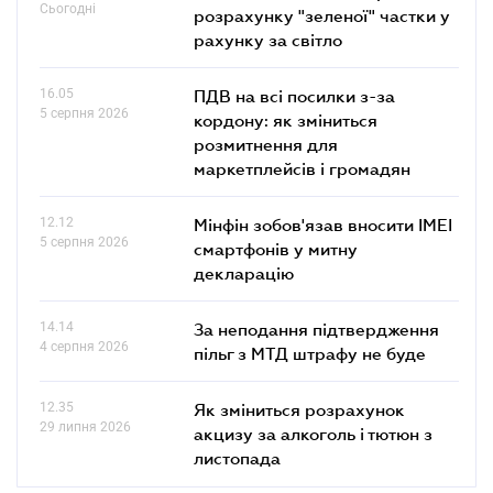
Сьогодні
розрахунку "зеленої" частки у
рахунку за світло
16.05
ПДВ на всі посилки з-за
5 серпня 2026
кордону: як зміниться
розмитнення для
маркетплейсів і громадян
12.12
Мінфін зобов'язав вносити IMEI
5 серпня 2026
смартфонів у митну
декларацію
14.14
За неподання підтвердження
4 серпня 2026
пільг з МТД штрафу не буде
12.35
Як зміниться розрахунок
29 липня 2026
акцизу за алкоголь і тютюн з
листопада