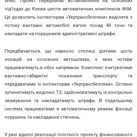
WiM). Проект передбачає встановлення на основних
під'їздах до Києва шести автоматичних комплексів WiM.
Це дозволить інспекторам «Укртрансбезпеки» виділяти з
потоку вантажні автомобілі вагою понад 40 тонн та
накладати на порушників адміністративні штрафи.
Передбачається, що навколо столиці діятиме шість
локацій на основних автошляхах, з яких чотири
працюватимуть в обох напрямках. Комплекс зчитуватиме
вантажно-габаритні показники транспорту та
передаватиме їх інспекторам «Укртрансбезпеки». Останні
зупинятимуть виділені ТЗ, здійснюватимуть їх контрольні
зважування та накладатимуть штрафи. В подальшому
система працюватиме в автоматичному режимі фіксації
порушень та накладання стягнень.
У разі вдалої реалізації пілотного проекту, фінансованого