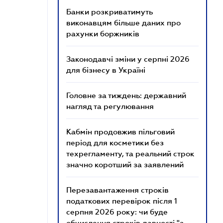
Банки розкриватимуть
виконавцям більше даних про
рахунки боржників
Законодавчі зміни у серпні 2026
для бізнесу в Україні
Головне за тиждень: державний
нагляд та регулювання
Кабмін продовжив пільговий
період для косметики без
техрегламенту, та реальний строк
значно коротший за заявлений
Перезавантаження строків
податкових перевірок після 1
серпня 2026 року: чи буде
обчислення строків давності "з