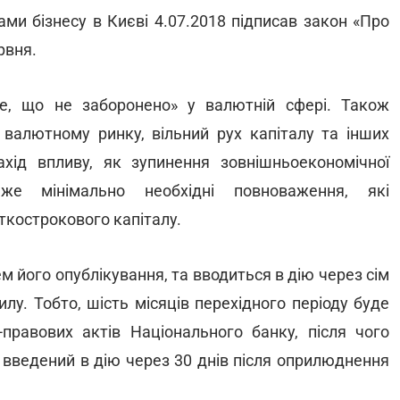
ми бізнесу в Києві 4.07.2018 підписав закон «Про
рвня.
е, що не заборонено» у валютній сфері. Також
 валютному ринку, вільний рух капіталу та інших
ахід впливу, як зупинення зовнішньоекономічної
же мінімально необхідні повноваження, які
кострокового капіталу.
ем його опублікування, та вводиться в дію через сім
илу. Тобто, шість місяців перехідного періоду буде
равових актів Національного банку, після чого
 введений в дію через 30 днів після оприлюднення