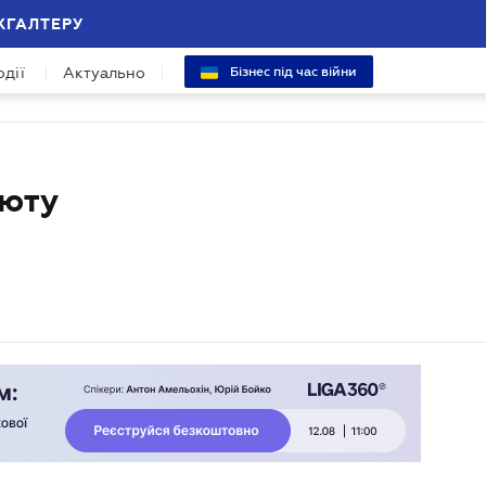
ХГАЛТЕРУ
одії
Актуально
Бізнес під час війни
люту