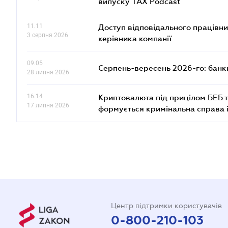
випуску TAX Podcast
11.11
Доступ відповідального працівни
3 серпня 2026
керівника компанії
09.05
Серпень-вересень 2026-го: банки
28 липня 2026
16.14
Криптовалюта під прицілом БЕБ т
17 липня 2026
формується кримінальна справа 
Центр підтримки користувачів
0-800-210-103