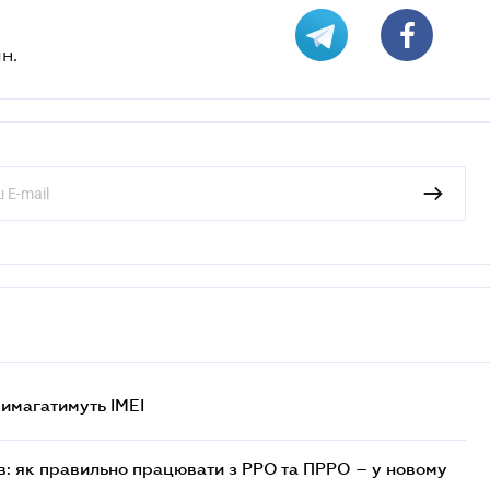
н.
 вимагатимуть IMEI
в: як правильно працювати з РРО та ПРРО – у новому