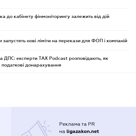
ка до кабінету фінмоніторингу залежить від дій
 запустять нові ліміти на перекази для ФОП і компаній
а ДПС: експерти TAX Podcast розповідають, як
і податкові донарахування
Реклама та PR
ligazakon.net
на