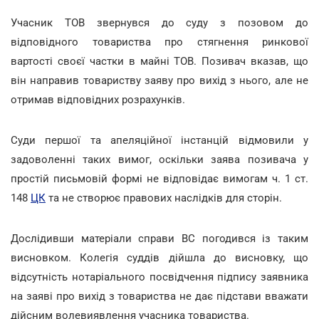
Учасник ТОВ звернувся до суду з позовом до
відповідного товариства про стягнення ринкової
вартості своєї частки в майні ТОВ. Позивач вказав, що
він направив товариству заяву про вихід з нього, але не
отримав відповідних розрахунків.
Суди першої та апеляційної інстанцій відмовили у
задоволенні таких вимог, оскільки заява позивача у
простій письмовій формі не відповідає вимогам ч. 1 ст.
148
ЦК
та не створює правових наслідків для сторін.
Дослідивши матеріали справи ВС погодився із таким
висновком. Колегія суддів дійшла до висновку, що
відсутність нотаріального посвідчення підпису заявника
на заяві про вихід з товариства не дає підстави вважати
дійсним волевиявлення учасника товариства.