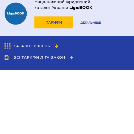
Національний юридичний
каталог України
Liga:BOOK
ТАРИФИ
ДЕТАЛЬНІШЕ
КАТАЛОГ РІШЕНЬ
ВСІ ТАРИФИ ЛІГА:ЗАКОН
Співробітництво
Агенти
Дилери
Політика конфіденційності
Умови використання сайту
Реклама
Блог