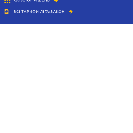
КАТАЛОГ РІШЕНЬ
ВСІ ТАРИФИ ЛІГА:ЗАКОН
Співробітництво
Агенти
Дилери
Політика конфіденційності
Умови використання сайту
Реклама
Блог
Новини компанії
Керівництва
Каталоги компаній
Теми в центрі уваги