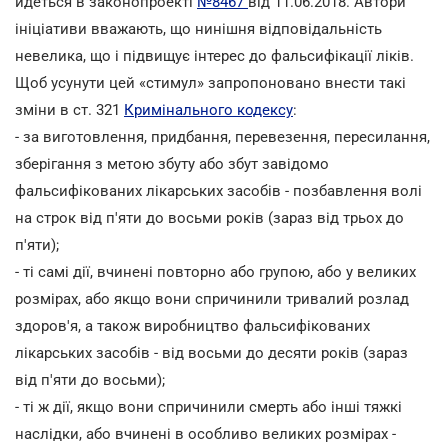
йдеться в законопроекті
№8467
від 11.06.2018. Автори
ініціативи вважають, що нинішня відповідальність
невелика, що і підвищує інтерес до фальсифікації ліків.
Щоб усунути цей «стимул» запропоновано внести такі
зміни в ст. 321
Кримінального кодексу
:
- за виготовлення, придбання, перевезення, пересилання,
зберігання з метою збуту або збут завідомо
фальсифікованих лікарських засобів - позбавлення волі
на строк від п'яти до восьми років (зараз від трьох до
п'яти);
- ті самі дії, вчинені повторно або групою, або у великих
розмірах, або якщо вони спричинили тривалий розлад
здоров'я, а також виробництво фальсифікованих
лікарських засобів - від восьми до десяти років (зараз
від п'яти до восьми);
- ті ж дії, якщо вони спричинили смерть або інші тяжкі
наслідки, або вчинені в особливо великих розмірах -