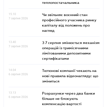
теплопостачальника
15.10
Чи звільняє воєнний стан
7 серпня 2026
професійного учасника ринку
капіталу від положень про
нагляд
13.40
З 7 серпня змінюється механізм
7 серпня 2026
операцій із тримісячними
лімітованими депозитними
сертифікатами
14.04
Тютюнові компанії чекають на
6 серпня 2026
нові правила відеонагляду: що
зміниться
13.13
Розрахунки через два банки
6 серпня 2026
більше не блокують
компенсацію вартості