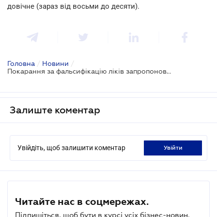
довічне (зараз від восьми до десяти).
Головна
/
Новини
/
Покарання за фальсифікацію ліків запропоновано істотно посилити
Залиште коментар
Увійдіть, щоб залишити коментар
увійти
Читайте нас в соцмережах.
Підпишіться, щоб бути в курсі усіх бізнес-новин.