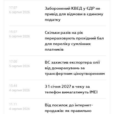
17.07
Заборонений КВЕД у ЄДР не
6 серпня 2026
привід для відмови в єдиному
податку
15.07
Скільки разів на рік
6 серпня 2026
перераховують прохідний бал
для переліку сумлінних
платників
17.00
ВС захистив експортера олії
5 серпня 2026
від донарахувань за
трансфертним ціноутворенням
15.44
З 1 січня 2027 в чеку за
4 серпня 2026
телефон вимагатимуть IMEI
11.11
Від посилок до інтернет-
4 серпня 2026
продажів: як правильно