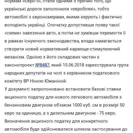
нормам «Євро-5», стали одними з причин того, що
українські дороги заполонили «евробляхі», тобто
автомобілі з єврономерами, якими керують і фактично
володіють українці. Спочатку допустивши появу такої
«схеми» завезення авто, а потім не зумівши перемогти її
в рамках існуючого законодавства, влада намагається
створити новий нормативний карающе-стимулюючий
механізм. Однією з його складових частин є
законопроект
№8487
, який 15.06.2018 зареєструвала група
народних депутатів на чолі з керівником податкового
комітету ВР Ніною Южаніной.
У документі запропоновано встановити базові ставки
акцизного податку для нового легкового автомобіля з
бензиновим двигуном об'ємом 1000 куб. см в розмірі 50
євро за одиницю, а з дизельним двигуном - 75 євро.
Визначення акцизного податку для конкретного
автомобіля буде здійснюватися шляхом застосування до