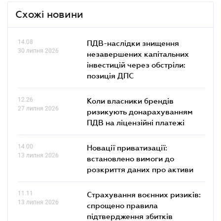
Схожі новини
14.08
ПДВ-наслідки знищення
30 липня 2026
незавершених капітальних
інвестицій через обстріли:
позиція ДПС
12.26
Коли власники брендів
27 липня 2026
ризикують донарахуванням
ПДВ на ліцензійні платежі
14.00
Новації приватизації:
13 липня 2026
встановлено вимоги до
розкриття даних про активи
11.11
Страхування воєнних ризиків:
13 липня 2026
спрощено правила
підтвердження збитків