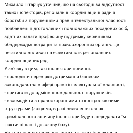
Михайло Тітарчук уточнив, що на сьогодні за відсутності
таких інспекторів, регіональні координаційні ради з
боротьби з порушеннями прав інтелектуальної власності
позбавлені підготовлених і повноважних посадових осіб,
здатних надати професійну підтримку керівникам
облдержадміністрацій та правоохоронних органів. Це
негативно впливає на ефективність регіональних
координаційних рад.
У зв'язку з цим, такі інспектори повинні:
- проводити перевірки дотримання бізнесом
законодавства в сфері права інтелектуальної власності;
- притягати до адмінвідповідальності порушників;
- взаємодіяти з правоохоронними та контролюючими
структурами (зокрема, в разі виявлення ознак
кримінального злочину інспектори будуть передавати їм
фактичні дані і доказову базу).
Над питанням створення інституту таких інспекторів