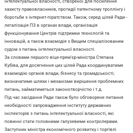
інтелектуальної власності, створеної для посилення
захисту правовласників, протидії патентному троллінгу і
боротьби з інтернет-піратством. Також, серед цілей Ради -
легалізація ПЗ в органах влади, організація
функціонування Центрів підтримки технологій та
інновацій, а також взаємодія з Вищим спеціалізованим
судом з питань інтелектуальної власності.
За словами першого віце-прем'єр-міністра Степана
Кубіва, для досягнення цих цілей Рада координуватиме
взаємодію органів влади, бізнесу та громадськості;
визначатиме шляхи і механізми вирішення проблемних
питань, займатиметься законотворчістю і т.д.
Під час засідання Ради також було обговорене питання
необхідності запровадження інституту державних
інспекторів з питань інтелектуальної власності, які
повинні стати головними галузевими контролерами.
Заступник міністра економічного розвитку і торгівлі