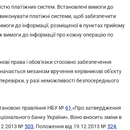
істю платіжних систем. Встановлені вимоги до
ні виконувати платіжні системи, щоб забезпечити
имоги до інформації, розміщеної в пунктах прийому
кож вимоги до інформації про кожну операцію по
нові права і обов'язки стосовно забезпечення
значається механізм вручення керівникові об'єкту
перевірки, у разі неможливості безпосереднього
остановою правління НБУ №
61
«Про затвердження
ціонального банку України». Воно вносить зміни в
.12.2013 №
503
, Положення від 19.12.2013 №
524
,