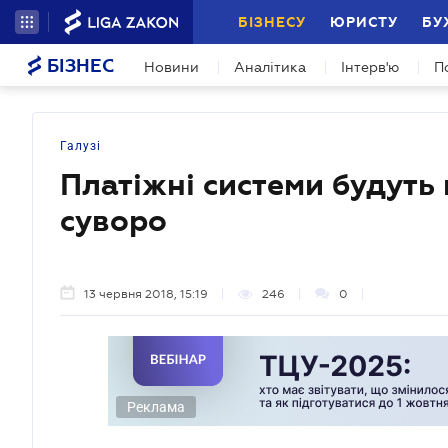
БІЗНЕСУ
ЮРИСТУ
БУ
БІЗНЕС
Новини
Аналітика
Інтерв'ю
П
Галузі
Платіжні системи будуть
суворо
13 червня 2018, 15:19
246
0
Реклама