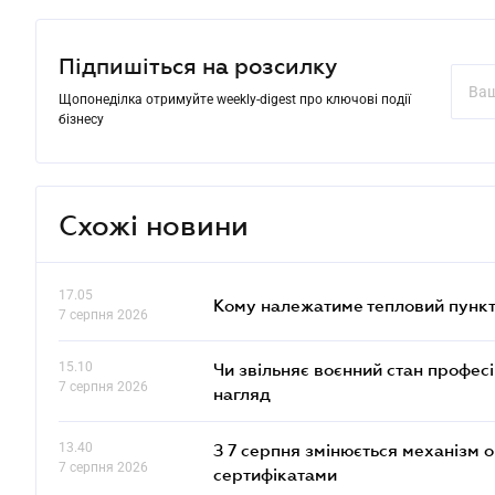
Підпишіться на розсилку
Щопонеділка отримуйте weekly-digest про ключові події
бізнесу
Схожі новини
17.05
Кому належатиме тепловий пункт
7 серпня 2026
15.10
Чи звільняє воєнний стан профес
7 серпня 2026
нагляд
13.40
З 7 серпня змінюється механізм 
7 серпня 2026
сертифікатами