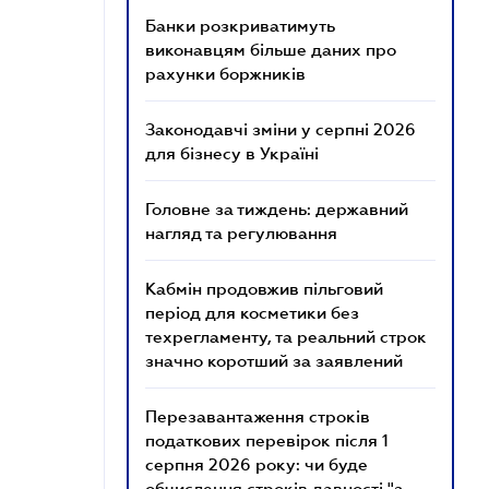
Банки розкриватимуть
виконавцям більше даних про
рахунки боржників
Законодавчі зміни у серпні 2026
для бізнесу в Україні
Головне за тиждень: державний
нагляд та регулювання
Кабмін продовжив пільговий
період для косметики без
техрегламенту, та реальний строк
значно коротший за заявлений
Перезавантаження строків
податкових перевірок після 1
серпня 2026 року: чи буде
обчислення строків давності "з