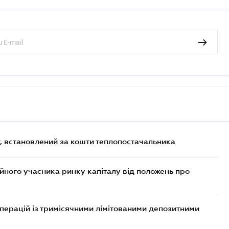
, встановлений за кошти теплопостачальника
ійного учасника ринку капіталу від положень про
операцій із тримісячними лімітованими депозитними