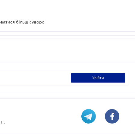
юватися більш суворо
увійти
н.