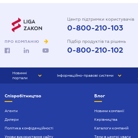
Центр підтримки користувачів
0-800-210-103
Підбір продуктів та рішень
ПРО КОМПАНІЮ
0-800-210-102
Новинні
Інформаційно-правові системи
портали
ЮРЛІГА
Право України
Співробітництво
Блог
БІЗНЕС
ГРАНД
БУХГАЛТЕР.ua
ПРАЙМ
Агенти
Новини компанії
Дилери
Керівництва
БУХГАЛТЕР ПРОФ
Політика конфіденційності
Каталоги компаній
ЮРИСТ ПРОФ
Умови використання сайту
Теми в центрі уваги