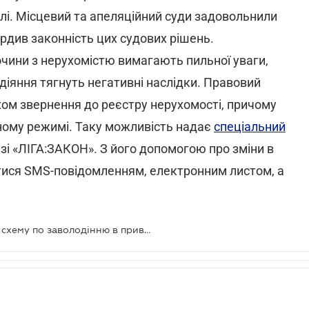
млі. Місцевий та апеляційний суди задовольнили
ердив законність цих судових рішень.
чини з нерухомістю вимагають пильної уваги,
іяння тягнуть негативні наслідки. Правовий
ом звернення до реєстру нерухомості, причому
ному режимі. Таку можливість надає
спеціальний
азі «ЛІГА:ЗАКОН». З його допомогою про зміни в
тися SMS-повідомленням, електронним листом, а
.
Правоохоронці викрили земельну схему по заволодінню в приватну власність пляжів