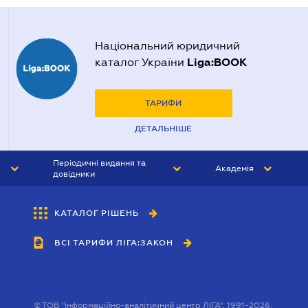
Національний юридичний
Liga:BOOK
каталог України
ТАРИФИ
ДЕТАЛЬНІШЕ
Періодичні видання та
Академія
довідники
ЮРИСТ&ЗАКОН
АКАДЕМІЯ ЛІГА:ЗАКОН
КАТАЛОГ РІШЕНЬ
БУХГАЛТЕР&ЗАКОН
ВСІ ТАРИФИ ЛІГА:ЗАКОН
ВІСНИК МСФЗ
ІНТЕРБУХ
ОСОБИСТИЙ ЕКСПЕРТ
©
ТОВ "інформаційно-аналітичний центр ЛІГА", 1991-2026.