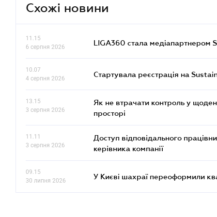
Схожі новини
11.15
LIGA360 стала медіапартнером S
6 серпня 2026
10.07
Стартувала реєстрація на Sustai
4 серпня 2026
13.15
Як не втрачати контроль у щоден
3 серпня 2026
просторі
11.11
Доступ відповідального працівни
3 серпня 2026
керівника компанії
09.15
У Києві шахраї переоформили кв
30 липня 2026