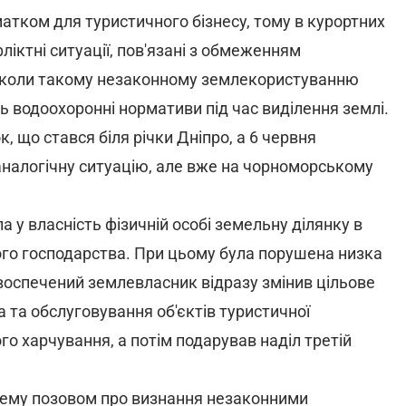
тком для туристичного бізнесу, тому в курортних
ліктні ситуації, пов'язані з обмеженням
еколи такому незаконному землекористуванню
ь водоохоронні нормативи під час виділення землі.
, що стався біля річки Дніпро, а 6 червня
налогічну ситуацію, але вже на чорноморському
а у власність фізичній особі земельну ділянку в
ого господарства. При цьому була порушена низка
воспечений землевласник відразу змінив цільове
 та обслуговування об'єктів туристичної
о харчування, а потім подарував наділ третій
хему позовом про визнання незаконними