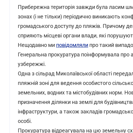
Прибережна територія завжди була ласим шма
зонах (і не тільки) періодично виникають конф
громадського доступу до пляжів. Причому д
сприяють місцеві органи влади, які порушуют
Нещодавно ми
повідомляли
про такий випадок
Генеральна прокуратура поінформувала про а
узбережжі.
Одна з сільрад Миколаївської області передал
пляжній зоні для ведення особистого сільськ
земельних, водних та містобудівних норм. Но
призначення ділянки на землі для будівництва
інфраструктури, а також закладів громадськог
особі.
Прокуратура відреагувала на цю земельну с