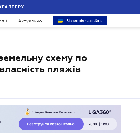
ХГАЛТЕРУ
одії
Актуально
Бізнес під час війни
земельну схему по
власність пляжів