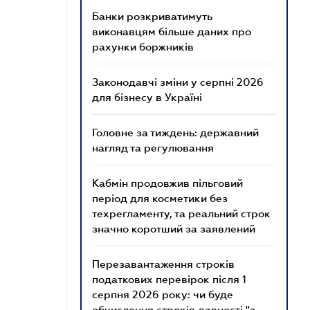
Банки розкриватимуть
виконавцям більше даних про
рахунки боржників
Законодавчі зміни у серпні 2026
для бізнесу в Україні
Головне за тиждень: державний
нагляд та регулювання
Кабмін продовжив пільговий
період для косметики без
техрегламенту, та реальний строк
значно коротший за заявлений
Перезавантаження строків
податкових перевірок після 1
серпня 2026 року: чи буде
обчислення строків давності "з