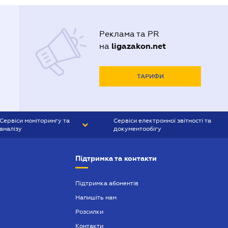
Реклама та PR
ligazakon.net
на
ТАРИФИ
Сервіси моніторингу та
Сервіси електронної звітності та
аналізу
документообігу
CONTR AGENT
Liga:REPORT
Підтримка та контакти
SMS-МАЯК
VERDICTUM
Підтримка абонентів
Напишіть нам
SEMANTRUM
Розсилки
SMS-МАЯК ІПОТЕКА
Контакти