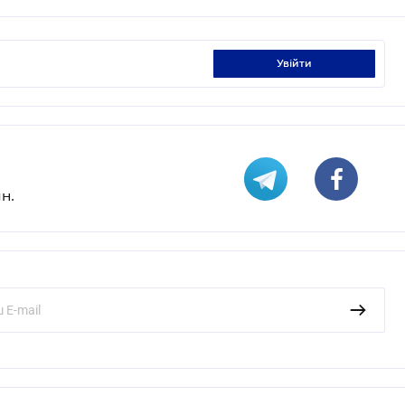
увійти
н.