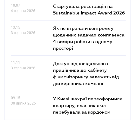
10.07
Стартувала реєстрація на
4 серпня 2026
Sustainable Impact Award 2026
13.15
Як не втрачати контроль у
3 серпня 2026
щоденних задачах комплаєнса:
4 виміри роботи в одному
просторі
11.11
Доступ відповідального
3 серпня 2026
працівника до кабінету
фінмоніторингу залежить від
дій керівника компанії
09.15
У Києві шахраї переоформили
30 липня 2026
квартиру, власник якої
перебувала за кордоном