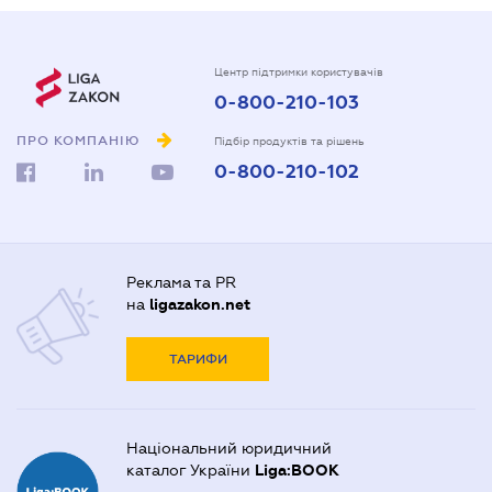
Центр підтримки користувачів
0-800-210-103
ПРО КОМПАНІЮ
Підбір продуктів та рішень
0-800-210-102
Реклама та PR
на
ligazakon.net
ТАРИФИ
Національний юридичний
каталог України
Liga:BOOK