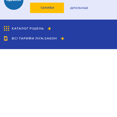
ТАРИФИ
ДЕТАЛЬНІШЕ
КАТАЛОГ РІШЕНЬ
ВСІ ТАРИФИ ЛІГА:ЗАКОН
Співробітництво
Агенти
Дилери
Політика конфіденційності
Умови використання сайту
Реклама
Блог
Новини компанії