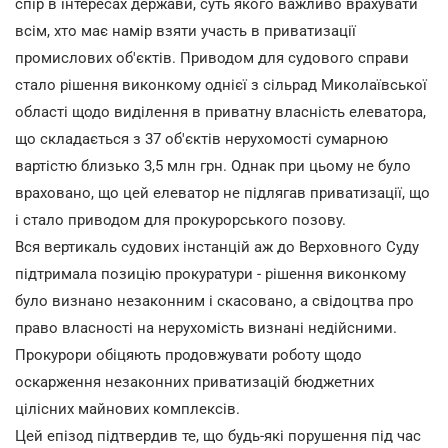
спір в інтересах держави, суть якого важливо врахувати
всім, хто має намір взяти участь в приватизації
промислових об'єктів. Приводом для судового справи
стало рішення виконкому однієї з сільрад Миколаївської
області щодо виділення в приватну власність елеватора,
що складається з 37 об'єктів нерухомості сумарною
вартістю близько 3,5 млн грн. Однак при цьому не було
враховано, що цей елеватор не підлягав приватизації, що
і стало приводом для прокурорського позову.
Вся вертикаль судових інстанцій аж до Верховного Суду
підтримала позицію прокуратури - рішення виконкому
було визнано незаконним і скасовано, а свідоцтва про
право власності на нерухомість визнані недійсними.
Прокурори обіцяють продовжувати роботу щодо
оскарження незаконних приватизацій бюджетних
цілісних майнових комплексів.
Цей епізод підтвердив те, що будь-які порушення під час