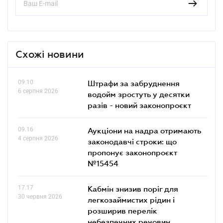
Схожі новини
09.10
Штрафи за забруднення
6 серпня 2026
водойм зростуть у десятки
разів - новий законопроєкт
09.16
Аукціони на надра отримають
4 серпня 2026
законодавчі строки: що
пропонує законопроєкт
№15454
17.17
Кабмін знизив поріг для
30 червня 2026
легкозаймистих рідин і
розширив перелік
небезпечних речовин