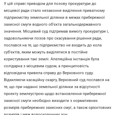
У цій справі приводом для позову прокуратури до
місцевої ради стало незаконне виділення приватному
підприємству земельної ділянки в межах прибережної
захисної смуги водного об'єкта загальнодержавного
значення. Місцевий суд підтримав вимогу прокуратури і,
задовольняючи позов про скасування рішення ради,
послався на те, що підприємство не входить до кола
суб'єктів, яким можуть виділятися в постійне
користування такі землі. Апеляційна інстанція була
солідарна з місцевим судом, а принциповість
відповідача привела справу до Верховного суду.
Відхиляючи касаційну скаргу, Верховний суд послався на
те, що при наданні земельної ділянки за відсутності
проекту землеустрою щодо встановлення прибережної
захисної смуги необхідно виходити з нормативних
розмірів прибережних захисних смуг, а також орієнтовних
розмірів і меж водоохоронних зон.