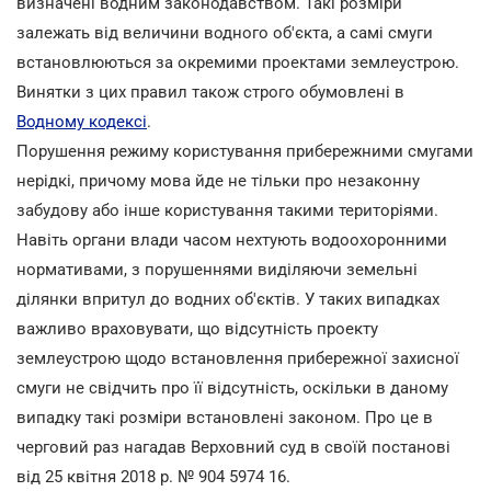
визначені водним законодавством. Такі розміри
залежать від величини водного об'єкта, а самі смуги
встановлюються за окремими проектами землеустрою.
Винятки з цих правил також строго обумовлені в
Водному кодексі
.
Порушення режиму користування прибережними смугами
нерідкі, причому мова йде не тільки про незаконну
забудову або інше користування такими територіями.
Навіть органи влади часом нехтують водоохоронними
нормативами, з порушеннями виділяючи земельні
ділянки впритул до водних об'єктів. У таких випадках
важливо враховувати, що відсутність проекту
землеустрою щодо встановлення прибережної захисної
смуги не свідчить про її відсутність, оскільки в даному
випадку такі розміри встановлені законом. Про це в
черговий раз нагадав Верховний суд в своїй постанові
від 25 квітня 2018 р. № 904 5974 16.