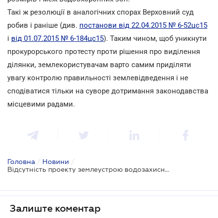
Такі ж резолюції в аналогічних спорах Верховний суд
робив і раніше (див.
постанови від 22.04.2015 № 6-52цс15
і
від 01.07.2015 № 6-184цс15
). Таким чином, щоб уникнути
прокурорського протесту проти рішення про виділення
ділянки, землекористувачам варто самим приділяти
увагу контролю правильності землевідведення і не
сподіватися тільки на суворе дотримання законодавства
місцевими радами.
Головна
/
Новини
/
Відсутність проекту землеустрою водозахисної зони не говорить про її відсутність як такої
Залиште коментар