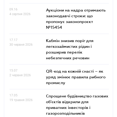
09.16
Аукціони на надра отримають
4 серпня 2026
законодавчі строки: що
пропонує законопроєкт
№15454
17.17
Кабмін знизив поріг для
30 червня 2026
легкозаймистих рідин і
розширив перелік
небезпечних речовин
15.07
QR-код на кожній снасті – як
2 червня 2026
уряд змінює правила рибного
промислу
17.05
Спрощене будівництво газових
19 травня 2026
об'єктів відкрили для
приватних інвесторів і
газорозподільників