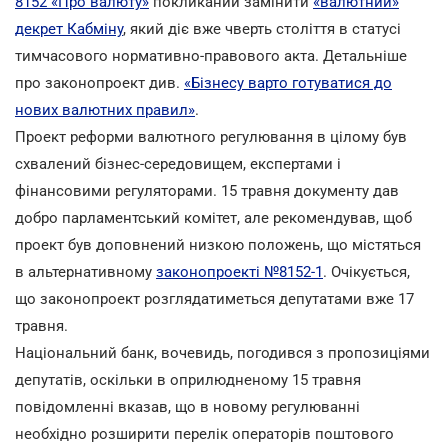
8152 «Про валюту»
покликаний замінити
«валютний»
декрет Кабміну
, який діє вже чверть століття в статусі
тимчасового нормативно-правового акта. Детальніше
про законопроект див.
«Бізнесу варто готуватися до
нових валютних правил»
.
Проект реформи валютного регулювання в цілому був
схвалений бізнес-середовищем, експертами і
фінансовими регуляторами. 15 травня документу дав
добро парламентський комітет, але рекомендував, щоб
проект був доповнений низкою положень, що містяться
в альтернативному
законопроекті №8152-1
. Очікується,
що законопроект розглядатиметься депутатами вже 17
травня.
Національний банк, вочевидь, погодився з пропозиціями
депутатів, оскільки в оприлюдненому 15 травня
повідомленні вказав, що в новому регулюванні
необхідно розширити перелік операторів поштового