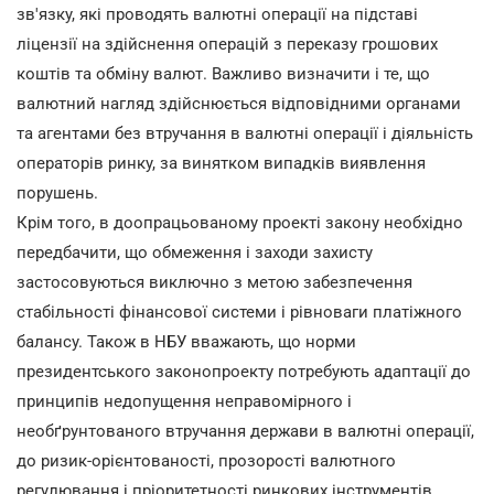
зв'язку, які проводять валютні операції на підставі
ліцензії на здійснення операцій з переказу грошових
коштів та обміну валют. Важливо визначити і те, що
валютний нагляд здійснюється відповідними органами
та агентами без втручання в валютні операції і діяльність
операторів ринку, за винятком випадків виявлення
порушень.
Крім того, в доопрацьованому проекті закону необхідно
передбачити, що обмеження і заходи захисту
застосовуються виключно з метою забезпечення
стабільності фінансової системи і рівноваги платіжного
балансу. Також в НБУ вважають, що норми
президентського законопроекту потребують адаптації до
принципів недопущення неправомірного і
необґрунтованого втручання держави в валютні операції,
до ризик-орієнтованості, прозорості валютного
регулювання і пріоритетності ринкових інструментів