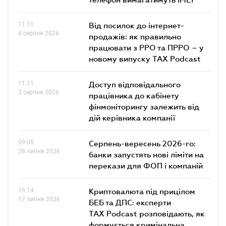
11.11
Від посилок до інтернет-
4 серпня 2026
продажів: як правильно
працювати з РРО та ПРРО – у
новому випуску TAX Podcast
11.11
Доступ відповідального
3 серпня 2026
працівника до кабінету
фінмоніторингу залежить від
дій керівника компанії
09.05
Серпень-вересень 2026-го:
28 липня 2026
банки запустять нові ліміти на
перекази для ФОП і компаній
16.14
Криптовалюта під прицілом
17 липня 2026
БЕБ та ДПС: експерти
TAX Podcast розповідають, як
формується кримінальна