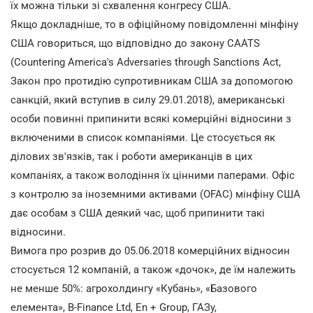
їх можна тільки зі схвалення конгресу США.
Якщо докладніше, то в офіційному повідомленні мінфіну
США говориться, що відповідно до закону CAATS
(Countering America's Adversaries through Sanctions Act,
Закон про протидію супротивникам США за допомогою
санкцій, який вступив в силу 29.01.2018), американські
особи повинні припинити всякі комерційні відносини з
включеними в список компаніями. Це стосується як
ділових зв'язків, так і роботи американців в цих
компаніях, а також володіння їх цінними паперами. Офіс
з контролю за іноземними активами (OFAC) мінфіну США
дає особам з США деякий час, щоб припинити такі
відносини.
Вимога про розрив до 05.06.2018 комерційних відносин
стосується 12 компаній, а також «дочок», де їм належить
не менше 50%: агрохолдингу «Кубань», «Базового
елемента», B-Finance Ltd, En + Group, ГАЗу,