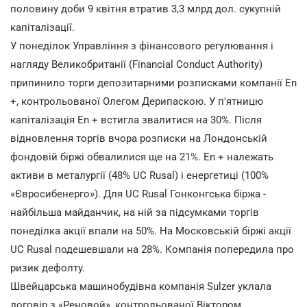
половину доби 9 квітня втратив 3,3 млрд дол. сукупній
капіталізації.
У понеділок Управління з фінансового регулювання і
нагляду Великобританії (Financial Conduct Authority)
припинило торги депозитарними розписками компанії En
+, контрольованої Олегом Дерипаскою. У п'ятницю
капіталізація En + встигла звалитися на 30%. Після
відновлення торгів вчора розписки на Лондонській
фондовій біржі обвалилися ще на 21%. En + належать
активи в металургії (48% UC Rusal) і енергетиці (100%
«Євросибенерго»). Для UC Rusal Гонконгська біржа -
найбільша майданчик, на ній за підсумками торгів
понеділка акції впали на 50%. На Московській біржі акції
UC Rusal подешевшали на 28%. Компанія попередила про
ризик дефолту.
Швейцарська машинобудівна компанія Sulzer уклала
договір з «Реновой», контрольованої Віктором