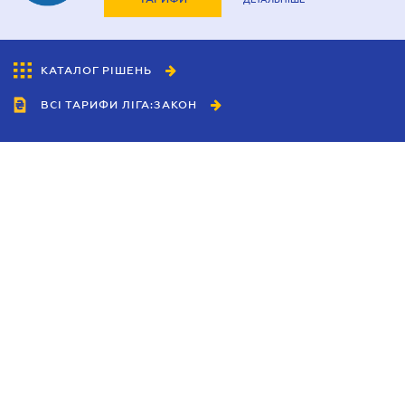
КАТАЛОГ РІШЕНЬ
ВСІ ТАРИФИ ЛІГА:ЗАКОН
Співробітництво
Агенти
Дилери
Політика конфіденційності
Умови використання сайту
Реклама
Блог
Новини компанії
Керівництва