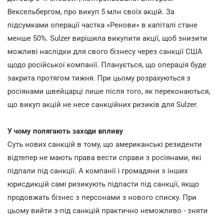
Вексельбергом, про викуп 5 млн своїх акцій. За
підсумками операції частка «Ренови» в капіталі стане
менше 50%. Sulzer вирішила викупити акції, щоб знизити
можливі наслідки для свого бізнесу через санкції США
щодо російської компанії. Планується, що операція буде
закрита протягом тижня. При цьому розрахуються з
росіянами швейцарці лише після того, як переконаються,
що викуп акцій не несе санкційних ризиків для Sulzer.
У чому полягають заходи впливу
Суть нових санкцій в тому, що американські резиденти
відтепер не мають права вести справи з росіянами, які
підпали під санкції. А компанії і громадяни з інших
юрисдикцій самі ризикують підпасти під санкції, якщо
продовжать бізнес з персонами з нового списку. При
цьому вийти з-під санкцій практично неможливо - зняти