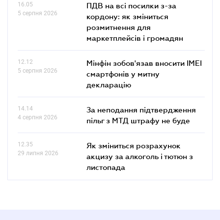
16.05
ПДВ на всі посилки з-за
5 серпня 2026
кордону: як зміниться
розмитнення для
маркетплейсів і громадян
12.12
Мінфін зобов'язав вносити IMEI
5 серпня 2026
смартфонів у митну
декларацію
14.14
За неподання підтвердження
4 серпня 2026
пільг з МТД штрафу не буде
12.35
Як зміниться розрахунок
29 липня 2026
акцизу за алкоголь і тютюн з
листопада