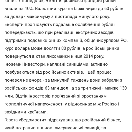
кінця. У понеділок, 9 квітня російські фондові ринки
впали на 10%. Валютний курс на біржі виріс до 60 рублів
за долар - максимуму з листопада минулого року.
Експерти прогнозують подальше ослаблення рубля і
попереджають, що при реалізації екстрених заходів
підтримки подсанкціонних компаній, обіцяних урядом РФ,
курс долара може досягти 80 рублів, а російські ринки
повернуться в стан лихоманки кінця 2014 року.
Іноземні інвестори, налякані санкціями, активно
позбуваються від російських активів. І цей процес
почався не вчора - за минулий тиждень вони забрали з
російських фондів 63 млн дол., а за три тижні - майже 130
млн. Відтік інвесторів пов'язаний зі зростанням
геополітичної напруженості у відносинах між Росією і
західними країнами.
Газета «Ведомости» підрахувала, що російський бізнес,
який потрапив під нові американські санкції, за