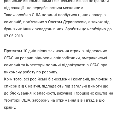
російськими компаніями і бізнесменами, які потрапили
під санкції - це передбачається можливим.
Також особи з США повинні позбутися цінних паперів
компаній, пов'язаних з Олегом Дерипаскою, а також від
будь-яких інших вкладень в них. Зробити це необхідно до
07.05.2018.
Протягом 10 днів після закінчення строків, відведених
OFAC на розрив відносин, співробітники, американські
компанії та інвестори повинні відзвітувати в OFAC про
виконану роботу по розриву.
Крім того, всі російські бізнесмени і компанії, включені в
список від 6 квітня, підпадають під загальні вимоги що
до блокування їх власності, рахунків і грошових коштів на
території США, заборону на отримання віз і в'їзд в цю
країну.