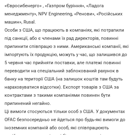
«Євросибенерго» , «Газпром буріння», «Ладога
менеджменту», NPV Engineering, «Ренови», «Російських
машин», Rusal.
Особи з США, що працюють в компаніях, які потрапили
під санкції, або є членами їх рад директорів, повинні
припинити співпрацю з ними. Американські компанії, які
імпортують їх продукцію, можуть у час, що залишився до
5 червня час прийняти поставки, але платежі повинні
переводити на спеціальний заблокований рахунок в
банку на території США (на залишок коштів там будуть
нараховуватися відсотки). Експорт товарів з США за
контрактами з такими компаніями повинен бути
припинений негайно.
Ці вимоги стосуються тільки особ з США. У документах
OFAC безпосередньо не йдеться про будь-які вимоги до
іноземних компаній або особ, які співпрацюють