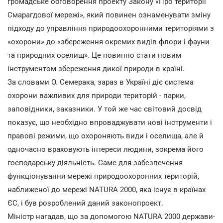
громадське обговорення проекту Закону «Про території
Смарагдової мережі», який повинен ознаменувати зміну
підходу до управління природоохоронними територіями з
«охорони» до «збереження окремих видів флори і фауни
та природних оселищ». Це повинно стати новим
інструментом збереження дикої природи в країні.
За словами О. Семерака, зараз в Україні діє система
охорони важливих для природи територій - парки,
заповідники, заказники. У той же час світовий досвід
показує, що необхідно впроваджувати нові інструменти і
правові режими, що охороняють види і оселища, але й
одночасно враховують інтереси людини, зокрема його
господарську діяльність. Саме для забезпечення
функціонування мережі природоохоронних територій,
наближеної до мережі NATURA 2000, яка існує в країнах
ЄС, і був розроблений даний законопроект.
Міністр нагадав, що за допомогою NATURA 2000 держави-