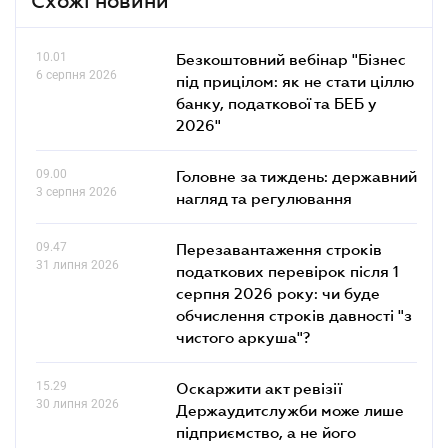
Схожі новини
10.01
Безкоштовний вебінар "Бізнес
6 серпня 2026
під прицілом: як не стати ціллю
банку, податкової та БЕБ у
2026"
09.00
Головне за тиждень: державний
3 серпня 2026
нагляд та регулювання
09.47
Перезавантаження строків
31 липня 2026
податкових перевірок після 1
серпня 2026 року: чи буде
обчислення строків давності "з
чистого аркуша"?
15.29
Оскаржити акт ревізії
30 липня 2026
Держаудитслужби може лише
підприємство, а не його