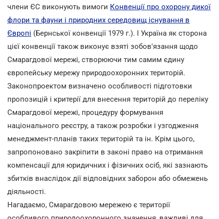
члени ЄС виконують вимоги
Конвенції про охорону дикої
флори та фауни і природних середовищ існування в
Європі
(Бернської конвенції 1979 г.). І Україна як сторона
цієї конвенції також виконує взяті зобов'язання щодо
Смарагдової мережі, створюючи тим самим єдину
європейську мережу природоохоронних територій.
Законопроектом визначено особливості підготовки
пропозицій і критерії для внесення територій до переліку
Смарагдової мережі, процедуру формування
національного реєстру, а також розробки і узгодження
менеджмент-планів таких територій та ін. Крім цього,
запропоновано закріпити в законі право на отримання
компенсації для юридичних і фізичних осіб, які зазнають
збитків внаслідок дії відповідних заборон або обмежень
діяльності.
Нагадаємо, Смарагдовою мережею є території
особливого природоохоронного значення, важливі для