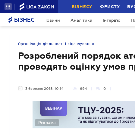
БІЗНЕСУ
ЮРИСТУ
БУ
БІЗНЕС
Новини
Аналітика
Інтерв'ю
П
Організація діяльності і ліцензування
Розроблений порядок ате
проводять оцінку умов п
3 березня 2018, 10:14
694
0
Реклама