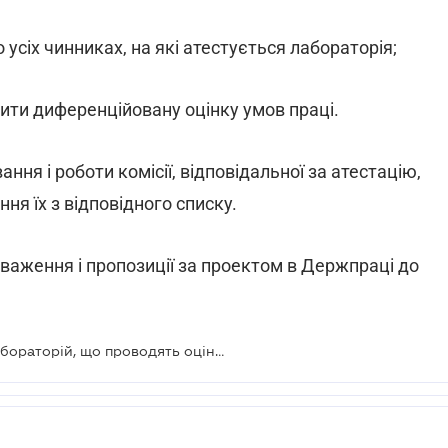
 усіх чинниках, на які атестується лабораторія;
дити диференційовану оцінку умов праці.
я і роботи комісії, відповідальної за атестацію,
ня їх з відповідного списку.
уваження і пропозиції за проектом в Держпраці до
Розроблений порядок атестації лабораторій, що проводять оцінку умов праці