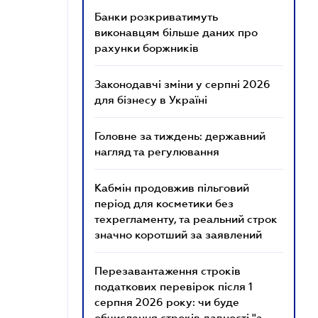
Банки розкриватимуть
виконавцям більше даних про
рахунки боржників
Законодавчі зміни у серпні 2026
для бізнесу в Україні
Головне за тиждень: державний
нагляд та регулювання
Кабмін продовжив пільговий
період для косметики без
техрегламенту, та реальний строк
значно коротший за заявлений
Перезавантаження строків
податкових перевірок після 1
серпня 2026 року: чи буде
обчислення строків давності "з