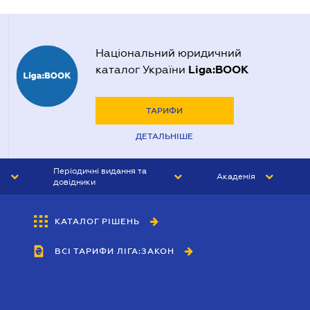
Національний юридичний
Liga:BOOK
каталог України
ТАРИФИ
ДЕТАЛЬНІШЕ
Періодичні видання та
Академія
довідники
ЮРИСТ&ЗАКОН
АКАДЕМІЯ ЛІГА:ЗАКОН
КАТАЛОГ РІШЕНЬ
БУХГАЛТЕР&ЗАКОН
ВСІ ТАРИФИ ЛІГА:ЗАКОН
ВІСНИК МСФЗ
ІНТЕРБУХ
ОСОБИСТИЙ ЕКСПЕРТ