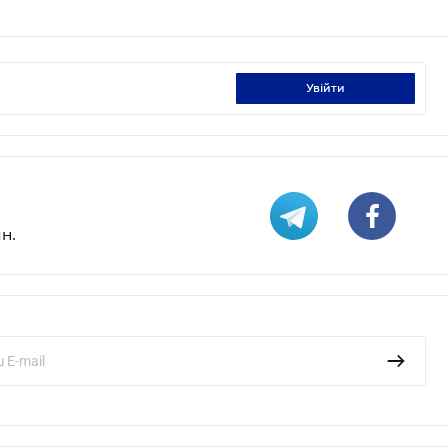
увійти
н.