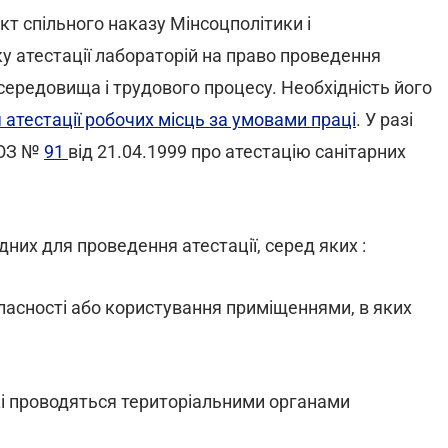
кт спільного наказу Мінсоцполітики і
 атестації лабораторій на право проведення
середовища і трудового процесу. Необхідність його
атестації робочих місць за умовами праці
. У разі
МОЗ №
91
від 21.04.1999 про атестацію санітарних
них для проведення атестації, серед яких :
власності або користування приміщеннями, в яких
які проводяться територіальними органами