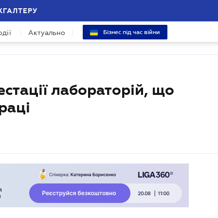
ХГАЛТЕРУ
одії
Актуально
Бізнес під час війни
стації лабораторій, що
раці