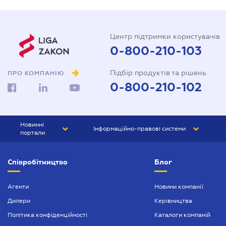
Центр підтримки користувачів
0-800-210-103
Підбір продуктів та рішень
ПРО КОМПАНІЮ
0-800-210-102
Новинні
Інформаційно-правові системи
портали
ЮРЛІГА
Право України
Співробітництво
Блог
БІЗНЕС
ГРАНД
БУХГАЛТЕР.ua
ПРАЙМ
Агенти
Новини компанії
Дилери
Керівництва
БУХГАЛТЕР ПРОФ
Політика конфіденційності
Каталоги компаній
ЮРИСТ ПРОФ