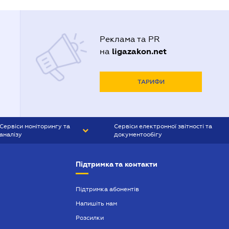
Реклама та PR
ligazakon.net
на
ТАРИФИ
Сервіси моніторингу та
Сервіси електронної звітності та
аналізу
документообігу
CONTR AGENT
Liga:REPORT
Підтримка та контакти
SMS-МАЯК
VERDICTUM
Підтримка абонентів
Напишіть нам
SEMANTRUM
Розсилки
SMS-МАЯК ІПОТЕКА