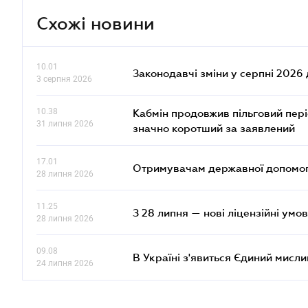
Схожі новини
10.01
Законодавчі зміни у серпні 2026 
3 серпня 2026
10.38
Кабмін продовжив пільговий пері
31 липня 2026
значно коротший за заявлений
17.01
Отримувачам державної допомоги
28 липня 2026
11.25
З 28 липня — нові ліцензійні умо
28 липня 2026
09.08
В Україні з'явиться Єдиний мисли
24 липня 2026