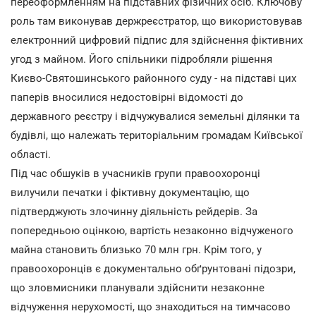
переоформленням на підставних фізичних осіб. Ключову
роль там виконував держреєстратор, що використовував
електронний цифровий підпис для здійснення фіктивних
угод з майном. Його спільники підробляли рішення
Києво-Святошинського районного суду - на підставі цих
паперів вносилися недостовірні відомості до
державного реєстру і відчужувалися земельні ділянки та
будівлі, що належать територіальним громадам Київської
області.
Під час обшуків в учасників групи правоохоронці
вилучили печатки і фіктивну документацію, що
підтверджують злочинну діяльність рейдерів. За
попередньою оцінкою, вартість незаконно відчуженого
майна становить близько 70 млн грн. Крім того, у
правоохоронців є документально обґрунтовані підозри,
що зловмисники планували здійснити незаконне
відчуження нерухомості, що знаходиться на тимчасово