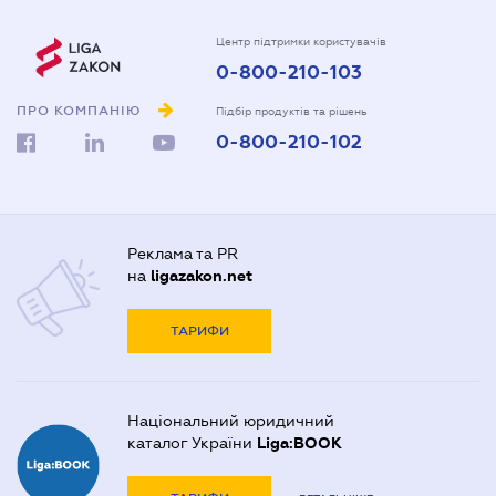
Центр підтримки користувачів
0-800-210-103
ПРО КОМПАНІЮ
Підбір продуктів та рішень
0-800-210-102
Реклама та PR
на
ligazakon.net
ТАРИФИ
Національний юридичний
каталог України
Liga:BOOK