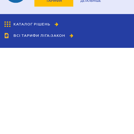
ТАРИФИ
ДЕТАЛЬНІШЕ
КАТАЛОГ РІШЕНЬ
ВСІ ТАРИФИ ЛІГА:ЗАКОН
Співробітництво
Агенти
Дилери
Політика конфіденційності
Умови використання сайту
Реклама
Блог
Новини компанії
Керівництва