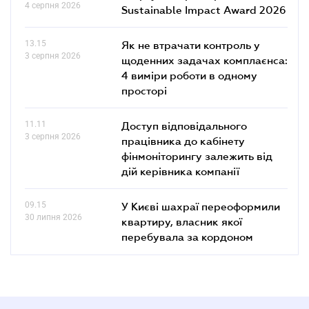
4 серпня 2026
Sustainable Impact Award 2026
13.15
Як не втрачати контроль у
3 серпня 2026
щоденних задачах комплаєнса:
4 виміри роботи в одному
просторі
11.11
Доступ відповідального
3 серпня 2026
працівника до кабінету
фінмоніторингу залежить від
дій керівника компанії
09.15
У Києві шахраї переоформили
30 липня 2026
квартиру, власник якої
перебувала за кордоном