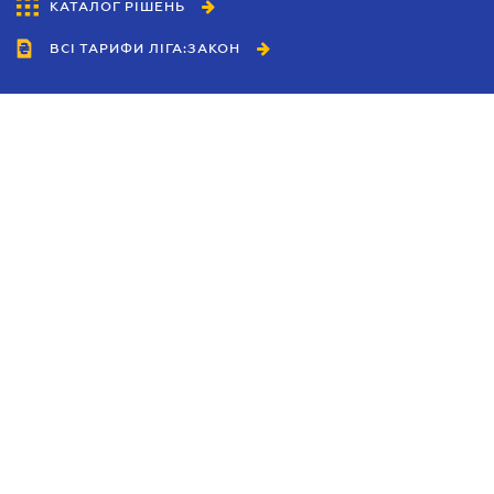
КАТАЛОГ РІШЕНЬ
ВСІ ТАРИФИ ЛІГА:ЗАКОН
Співробітництво
Агенти
Дилери
Політика конфіденційності
Умови використання сайту
Реклама
Блог
Новини компанії
Керівництва
Каталоги компаній
Теми в центрі уваги