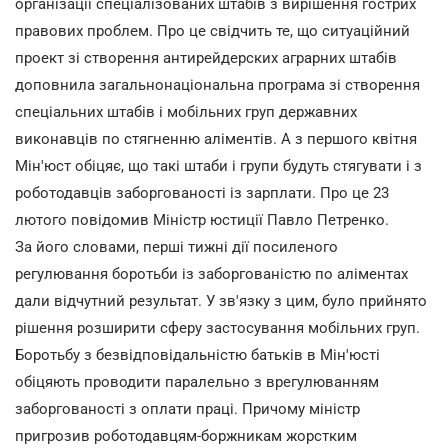
організації спеціалізованих штабів з вирішення гострих
правових проблем. Про це свідчить те, що ситуаційний
проект зі створення антирейдерских аграрних штабів
доповнила загальнонаціональна програма зі створення
спеціальних штабів і мобільних груп державних
виконавців по стягненню аліментів. А з першого квітня
Мін'юст обіцяє, що такі штаби і групи будуть стягувати і з
роботодавців заборгованості із зарплати. Про це 23
лютого повідомив Міністр юстиції Павло Петренко.
За його словами, перші тижні дії посиленого
регулювання боротьби із заборгованістю по аліментах
дали відчутний результат. У зв'язку з цим, було прийнято
рішення розширити сферу застосування мобільних груп.
Боротьбу з безвідповідальністю батьків в Мін'юсті
обіцяють проводити паралельно з врегулюванням
заборгованості з оплати праці. Причому міністр
пригрозив роботодавцям-боржникам жорстким