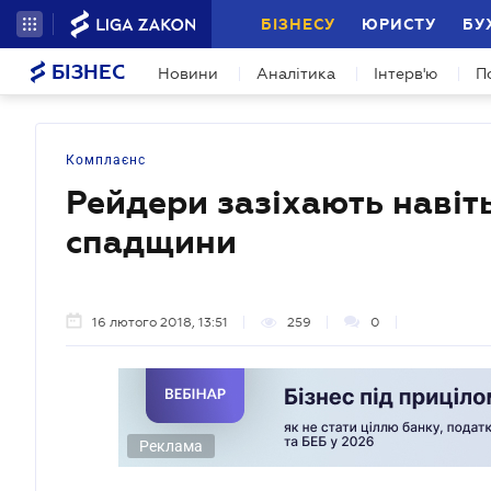
БІЗНЕСУ
ЮРИСТУ
БУ
БІЗНЕС
Новини
Аналітика
Інтерв'ю
П
Комплаєнс
Рейдери зазіхають навіть
спадщини
16 лютого 2018, 13:51
259
0
Реклама