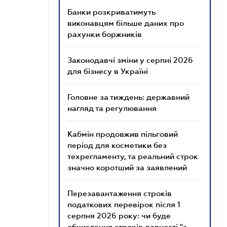
Банки розкриватимуть
виконавцям більше даних про
рахунки боржників
Законодавчі зміни у серпні 2026
для бізнесу в Україні
Головне за тиждень: державний
нагляд та регулювання
Кабмін продовжив пільговий
період для косметики без
техрегламенту, та реальний строк
значно коротший за заявлений
Перезавантаження строків
податкових перевірок після 1
серпня 2026 року: чи буде
обчислення строків давності "з