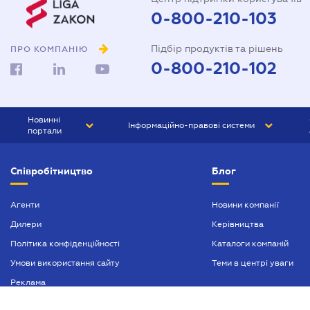
0-800-210-103
Підбір продуктів та рішень
ПРО КОМПАНІЮ
0-800-210-102
Новинні
Інформаційно-правові системи
портали
ЮРЛІГА
Право України
Співробітництво
Блог
БІЗНЕС
ГРАНД
БУХГАЛТЕР.ua
ПРАЙМ
Агенти
Новини компанії
Дилери
Керівництва
БУХГАЛТЕР ПРОФ
Політика конфіденційності
Каталоги компаній
ЮРИСТ ПРОФ
Умови використання сайту
Теми в центрі уваги
ЮРИСТ
Реклама
ПІДПРИЄМЕЦЬ