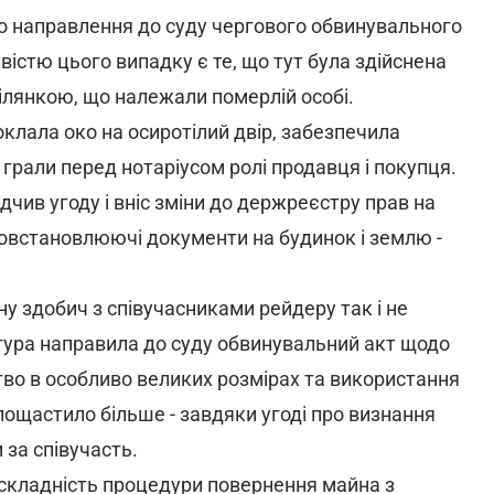
ро направлення до суду чергового обвинувального
істю цього випадку є те, що тут була здійснена
ілянкою, що належали померлій особі.
клала око на осиротілий двір, забезпечила
 грали перед нотаріусом ролі продавця і покупця.
дчив угоду і вніс зміни до держреєстру прав на
вовстановлюючі документи на будинок і землю -
у здобич з співучасниками рейдеру так і не
атура направила до суду обвинувальний акт щодо
тво в особливо великих розмірах та використання
ощастило більше - завдяки угоді про визнання
за співучасть.
ж складність процедури повернення майна з