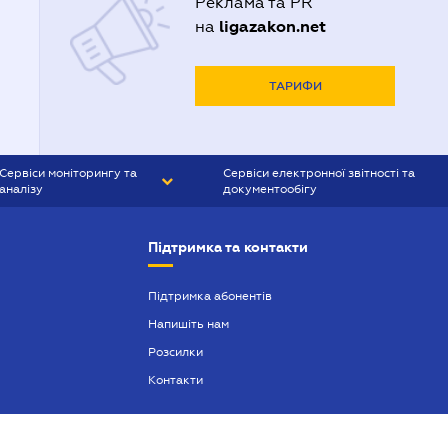
Реклама та PR
ligazakon.net
на
ТАРИФИ
Сервіси моніторингу та
Сервіси електронної звітності та
аналізу
документообігу
CONTR AGENT
Liga:REPORT
Підтримка та контакти
SMS-МАЯК
VERDICTUM
Підтримка абонентів
Напишіть нам
SEMANTRUM
Розсилки
SMS-МАЯК ІПОТЕКА
Контакти