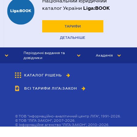
Національний юридичний
Liga:BOOK
каталог України
ТАРИФИ
ДЕТАЛЬНІШЕ
Періодичні видання та
Академія
довідники
ЮРИСТ&ЗАКОН
АКАДЕМІЯ ЛІГА:ЗАКОН
КАТАЛОГ РІШЕНЬ
БУХГАЛТЕР&ЗАКОН
ВСІ ТАРИФИ ЛІГА:ЗАКОН
ВІСНИК МСФЗ
ІНТЕРБУХ
ОСОБИСТИЙ ЕКСПЕРТ
©
ТОВ "інформаційно-аналітичний центр ЛІГА", 1991-2026.
©
ТОВ "ЛІГА ЗАКОН", 2007-2026.
©
Інформаційне агенство "ЛІГА:ЗАКОН", 2010-2026.