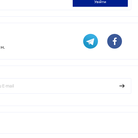
увійти
н.