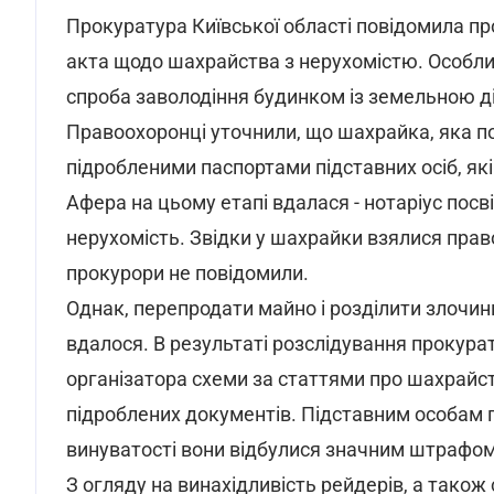
Прокуратура Київської області повідомила п
акта щодо шахрайства з нерухомістю. Особлив
спроба заволодіння будинком із земельною д
Правоохоронці уточнили, що шахрайка, яка по
підробленими паспортами підставних осіб, які
Афера на цьому етапі вдалася - нотаріус посві
нерухомість. Звідки у шахрайки взялися пра
прокурори не повідомили.
Однак, перепродати майно і розділити злочинн
вдалося. В результаті розслідування прокур
організатора схеми за статтями про шахрайс
підроблених документів. Підставним особам п
винуватості вони відбулися значним штрафом 
З огляду на винахідливість рейдерів, а тако