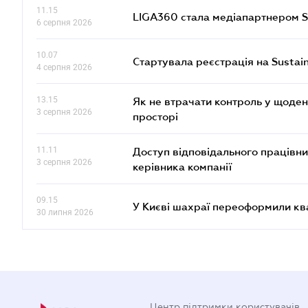
11.15
LIGA360 стала медіапартнером S
6 серпня 2026
10.07
Стартувала реєстрація на Sustai
4 серпня 2026
13.15
Як не втрачати контроль у щоден
3 серпня 2026
просторі
11.11
Доступ відповідального працівни
3 серпня 2026
керівника компанії
09.15
У Києві шахраї переоформили кв
30 липня 2026
Центр підтримки користувачів