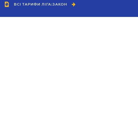
ВСІ ТАРИФИ ЛІГА:ЗАКОН
Співробітництво
Агенти
Дилери
Політика конфіденційності
Умови використання сайту
Реклама
Блог
Новини компанії
Керівництва
Каталоги компаній
Теми в центрі уваги
Підтримка та контакти