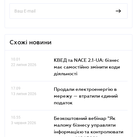
Схожі новини
10.01
КВЕД та NACE 2.1-UA: бізнес
22 липня 2026
має самостійно змінити коди
діяльності
17.09
Продали електроенергію в
13 липня 2026
мережу — втратили єдиний
податок
10.55
Безкоштовний вебінар "Як
3 червня 2026
малому бізнесу управляти
інформацією та контролювати