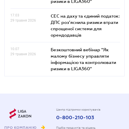
ризики в LIGA360"
17.03
СЕС на даху та єдиний податок:
29 травня 2026
ДПС роз’яснила ризики втрати
спрощеної системи для
орендодавців
10.07
Безкоштовний вебінар "Як
29 травня 2026
малому бізнесу управляти
інформацією та контролювати
ризики в LIGA360"
Центр підтримки користувачів
0-800-210-103
ПРО КОМПАНІЮ
Підбір продуктів та рішень