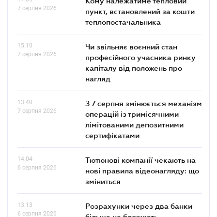
Кому належатиме тепловий
7 серпня 2026
пункт, встановлений за кошти
теплопостачальника
15.10
Чи звільняє воєнний стан
7 серпня 2026
професійного учасника ринку
капіталу від положень про
нагляд
13.40
З 7 серпня змінюється механізм
7 серпня 2026
операцій із тримісячними
лімітованими депозитними
сертифікатами
14.04
Тютюнові компанії чекають на
6 серпня 2026
нові правила відеонагляду: що
зміниться
13.13
Розрахунки через два банки
6 серпня 2026
більше не блокують