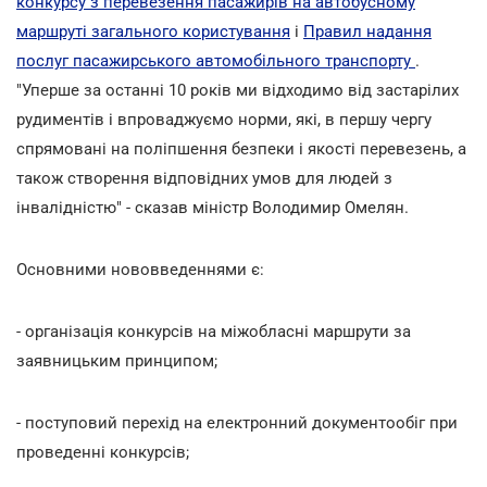
конкурсу з перевезення пасажирів на автобусному
маршруті загального користування
і
Правил надання
послуг пасажирського автомобільного транспорту
.
"Уперше за останні 10 років ми відходимо від застарілих
рудиментів і впроваджуємо норми, які, в першу чергу
спрямовані на поліпшення безпеки і якості перевезень, а
також створення відповідних умов для людей з
інвалідністю" - сказав міністр Володимир Омелян.
Основними нововведеннями є:
- організація конкурсів на міжобласні маршрути за
заявницьким принципом;
- поступовий перехід на електронний документообіг при
проведенні конкурсів;