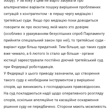
збору). У зв'язку з цим не варто забувати про
альтернативні варіанти пошуку вирішення проблемних
ситуацій з контрагентом - в першу чергу медіацію і
третейські суди. Якщо про медіацію поки доводиться
говорити як про екзотику, якій мало хто довіряє
(особливо з урахуванням безуспішних спроб Парламенту
прийняти спеціальний закон про неї), то третейські суди -
варіант куди більш придатний. Тим більше, що таких судів
вже чимало, а 6 лютого їх стало ще більше - органи
юстиції зареєстрували постійно діючий третейський суд
при Федерації роботодавців.
У Федерації з цього приводу зазначили, що створення
такого суду є необхідним інструментом у вирішенні
спорів, що виникають з господарських правовідносин.
На суд покладаються надії щодо оперативного розгляду
спорів, оскільки апеляційне та касаційне оскарження
рішення суду не передбачено. Сторони мають можливість