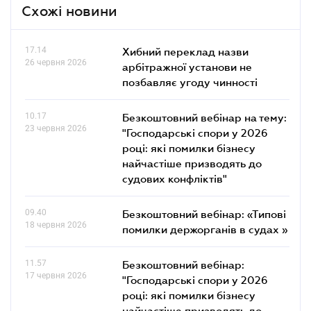
Схожі новини
17.14
Хибний переклад назви
26 червня 2026
арбітражної установи не
позбавляє угоду чинності
10.17
Безкоштовний вебінар на тему:
23 червня 2026
"Господарські спори у 2026
році: які помилки бізнесу
найчастіше призводять до
судових конфліктів"
09.40
Безкоштовний вебінар: «Типові
18 червня 2026
помилки держорганів в судах »
11.57
Безкоштовний вебінар:
17 червня 2026
"Господарські спори у 2026
році: які помилки бізнесу
найчастіше призводять до