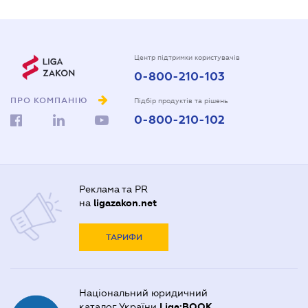
Центр підтримки користувачів
0-800-210-103
ПРО КОМПАНІЮ
Підбір продуктів та рішень
0-800-210-102
Реклама та PR
на
ligazakon.net
ТАРИФИ
Національний юридичний
каталог України
Liga:BOOK