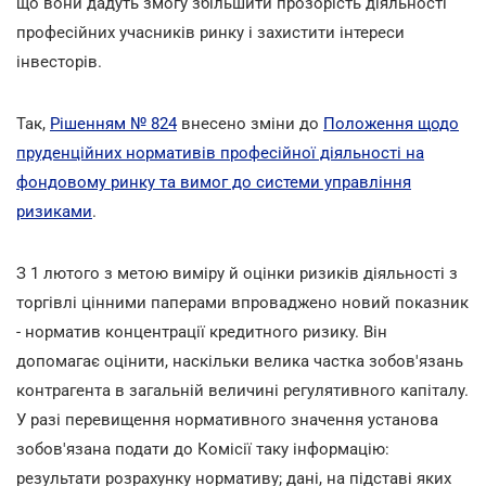
що вони дадуть змогу збільшити прозорість діяльності
професійних учасників ринку і захистити інтереси
інвесторів.
Так,
Рішенням № 824
внесено зміни до
Положення щодо
пруденційних нормативів професійної діяльності на
фондовому ринку та вимог до системи управління
ризиками
.
З 1 лютого з метою виміру й оцінки ризиків діяльності з
торгівлі цінними паперами впроваджено новий показник
- норматив концентрації кредитного ризику. Він
допомагає оцінити, наскільки велика частка зобов'язань
контрагента в загальній величині регулятивного капіталу.
У разі перевищення нормативного значення установа
зобов'язана подати до Комісії таку інформацію:
результати розрахунку нормативу; дані, на підставі яких