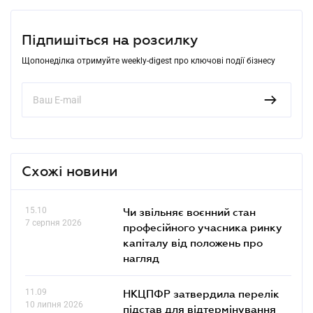
Підпишіться на розсилку
Щопонеділка отримуйте weekly-digest про ключові події бізнесу
Схожі новини
15.10
Чи звільняє воєнний стан
7 серпня 2026
професійного учасника ринку
капіталу від положень про
нагляд
11.09
НКЦПФР затвердила перелік
10 липня 2026
підстав для відтермінування