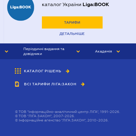
Liga:BOOK
каталог України
ТАРИФИ
ДЕТАЛЬНІШЕ
Періодичні видання та
Академія
довідники
ЮРИСТ&ЗАКОН
АКАДЕМІЯ ЛІГА:ЗАКОН
КАТАЛОГ РІШЕНЬ
БУХГАЛТЕР&ЗАКОН
ВСІ ТАРИФИ ЛІГА:ЗАКОН
ВІСНИК МСФЗ
ІНТЕРБУХ
ОСОБИСТИЙ ЕКСПЕРТ
©
ТОВ "інформаційно-аналітичний центр ЛІГА", 1991-2026.
©
ТОВ "ЛІГА ЗАКОН", 2007-2026.
©
Інформаційне агенство "ЛІГА:ЗАКОН", 2010-2026.