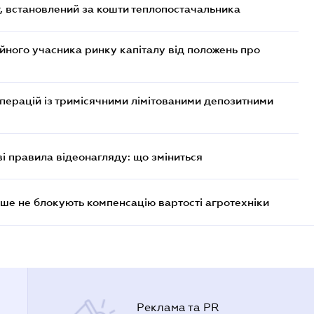
, встановлений за кошти теплопостачальника
ійного учасника ринку капіталу від положень про
операцій із тримісячними лімітованими депозитними
ві правила відеонагляду: що зміниться
ше не блокують компенсацію вартості агротехніки
Реклама та PR