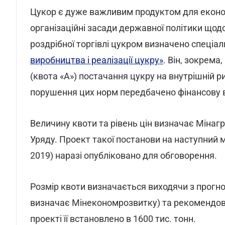
Цукор є дуже важливим продуктом для економі
організаційні засади державної політики щодо
роздрібної торгівлі цукром визначено спеціа
виробництва і реалізації цукру»
. Він, зокрем
(квота «А») постачання цукру на внутрішній ри
порушення цих норм передбачено фінансову в
Величину квоти та рівень цін визначає Міна
Уряду. Проект такої постанови на наступний м
2019) наразі опубліковано для обговорення.
Розмір квоти визначається виходячи з прогно
визначає Мінекономрозвитку) та рекомендов
проекті її встановлено в 1600 тис. тонн.