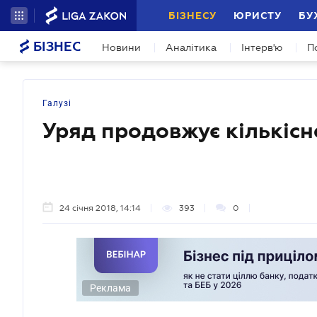
БІЗНЕСУ
ЮРИСТУ
БУ
БІЗНЕС
Новини
Аналітика
Інтерв'ю
П
Галузі
Уряд продовжує кількісн
24 січня 2018, 14:14
393
0
Реклама