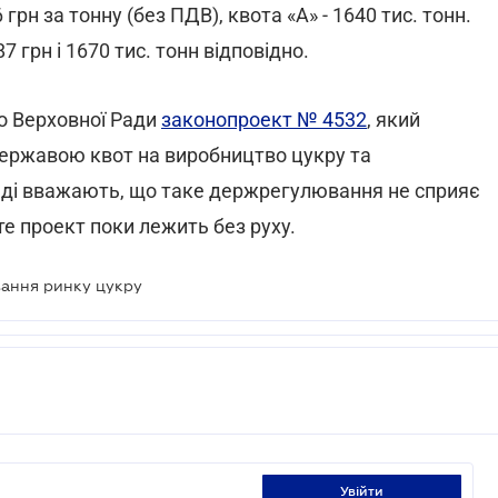
 грн за тонну (без ПДВ), квота «А» - 1640 тис. тонн.
7 грн і 1670 тис. тонн відповідно.
до Верховної Ради
законопроект № 4532
, який
державою квот на виробництво цукру та
ряді вважають, що таке держрегулювання не сприяє
те проект поки лежить без руху.
вання ринку цукру
увійти