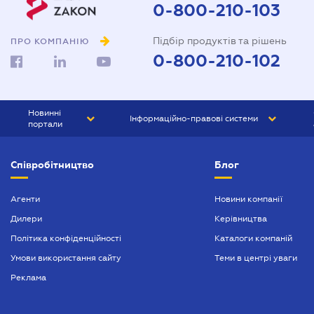
0-800-210-103
Підбір продуктів та рішень
ПРО КОМПАНІЮ
0-800-210-102
Новинні
Інформаційно-правові системи
портали
ЮРЛІГА
Право України
Співробітництво
Блог
БІЗНЕС
ГРАНД
БУХГАЛТЕР.ua
ПРАЙМ
Агенти
Новини компанії
Дилери
Керівництва
БУХГАЛТЕР ПРОФ
Політика конфіденційності
Каталоги компаній
ЮРИСТ ПРОФ
Умови використання сайту
Теми в центрі уваги
ЮРИСТ
Реклама
ПІДПРИЄМЕЦЬ