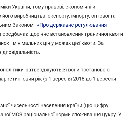
ки України, тому правові, економічні й
 його виробництва, експорту, імпорту, оптової та
льним Законом -
«Про державне регулювання
а, передбачає щорічне встановлення граничної квоти
нок і мінімальних цін у межах цієї квоти. За
ідповідальність.
грополітики, затверджуються вони постановою
аркетинговий рік (з 1 вересня 2018 до 1 вересня
зної чисельності населення країни (цю цифру
аної МОЗ раціональної норми споживання цукру. У