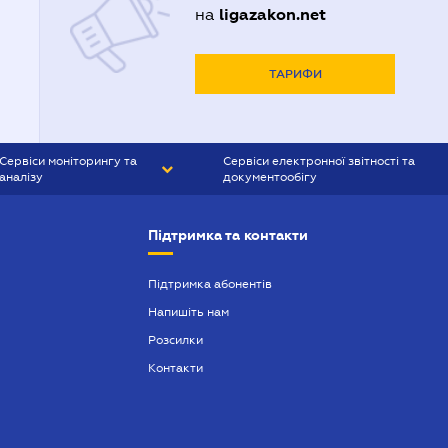
ligazakon.net
на
ТАРИФИ
Сервіси моніторингу та
Сервіси електронної звітності та
аналізу
документообігу
CONTR AGENT
Liga:REPORT
Підтримка та контакти
SMS-МАЯК
VERDICTUM
Підтримка абонентів
Напишіть нам
SEMANTRUM
Розсилки
SMS-МАЯК ІПОТЕКА
Контакти