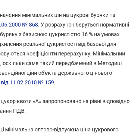
начення мінімальних цін на цукрові буряки та
.06.2000 № 868
. У розрахунок беруться нормативні
 буряку з базисною цукристістю 16 % на умовах
дхилення реальної цукристості від базової для
совуються коефіцієнти перерахунку. Мінімальний
, оскільки саме такий передбачений в Методиці
рвенційної ціни об'єкта державного цінового
від 11.02.2010 № 159
.
і цукор квоти «А» запропоновано на рівні відповідно
ування ПДВ.
і мінімальна оптово-відпускна ціна цукрового