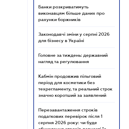
Банки розкриватимуть
виконавцям більше даних про
рахунки боржників
Законодавчі зміни у серпні 2026
для бізнесу в Україні
Головне за тиждень: державний
нагляд та регулювання
Кабмін продовжив пільговий
період для косметики без
техрегламенту, та реальний строк
значно коротший за заявлений
Перезавантаження строків
податкових перевірок після 1
серпня 2026 року: чи буде
обчислення строків давності "з