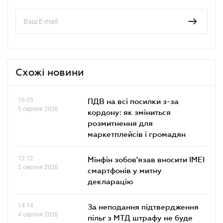
Схожі новини
16.05
ПДВ на всі посилки з-за
5 серпня 2026
кордону: як зміниться
розмитнення для
маркетплейсів і громадян
12.12
Мінфін зобов'язав вносити IMEI
5 серпня 2026
смартфонів у митну
декларацію
14.14
За неподання підтвердження
4 серпня 2026
пільг з МТД штрафу не буде