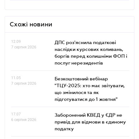
Схожі новини
12.09
ДПС роз'яснила податкові
7 серпня 2026
наслідки курсових коливань,
боргів перед колишніми ФОП і
послуг нерезидентів
11.05
Безкоштовний вебінар
7 серпня 2026
"ТЦУ-2025: хто має звітувати,
що змінилося та як
підготуватися до 1 жовтня"
17.07
Заборонений КВЕД у ЄДР не
6 серпня 2026
привід для відмови в єдиному
податку