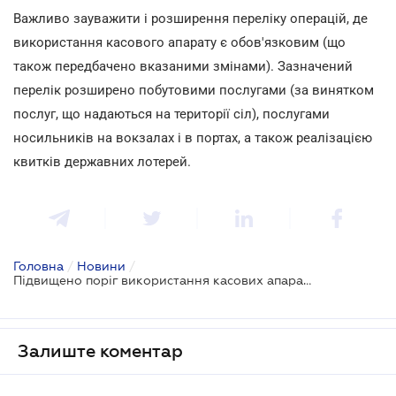
Важливо зауважити і розширення переліку операцій, де
використання касового апарату є обов'язковим (що
також передбачено вказаними змінами). Зазначений
перелік розширено побутовими послугами (за винятком
послуг, що надаються на території сіл), послугами
носильників на вокзалах і в портах, а також реалізацією
квитків державних лотерей.
Головна
/
Новини
/
Підвищено поріг використання касових апаратів, а також розширено перелік операцій з їх застосуванням
Залиште коментар